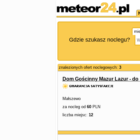
mie
Gdzie szukasz noclegu?
znalezionych ofert noclegowych:
3
Dom Gościnny Mazur Lazur - do 
Małszewo
za nocleg od
60
PLN
liczba miejsc:
12