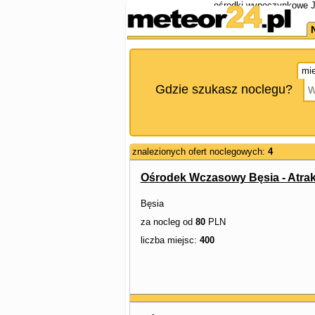
ośrodki wypoczynkowe Je
mie
Gdzie szukasz noclegu?
znalezionych ofert noclegowych:
4
Ośrodek Wczasowy Bęsia - Atrak
Bęsia
za nocleg od
80
PLN
liczba miejsc:
400