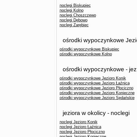
noclegi Biskupiec
noclegi Kolno
noclegi Choszczewo
noclegi Dębowo
noclegi Zarębiec
ośrodki wypoczynkowe Jezio
ośrodki wypoczynkowe Biskupiec
ośrodki wypoczynkowe Kolno
ośrodki wypoczynkowe - jez
ośrodki wypoczynkowe Jezioro Konik
ośrodki wypoczynkowe Jezioro Łaźnica
ośrodki wypoczynkowe Jezioro Płociczno
ośrodki wypoczynkowe Jezioro Konieczne
ośrodki wypoczynkowe Jezioro Sędańskie
jeziora w okolicy - noclegi
noclegi Jezioro Konik
noclegi Jezioro Łaźnica
noclegi Jezioro Płociczno
noclegi Jezioro Konieczne