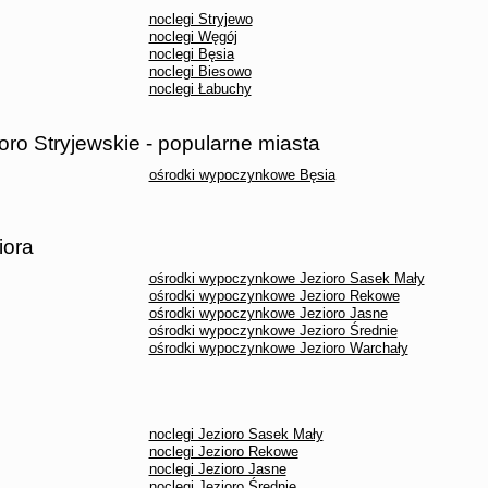
noclegi Stryjewo
noclegi Węgój
noclegi Bęsia
noclegi Biesowo
noclegi Łabuchy
ro Stryjewskie - popularne miasta
ośrodki wypoczynkowe Bęsia
iora
ośrodki wypoczynkowe Jezioro Sasek Mały
ośrodki wypoczynkowe Jezioro Rekowe
ośrodki wypoczynkowe Jezioro Jasne
ośrodki wypoczynkowe Jezioro Średnie
ośrodki wypoczynkowe Jezioro Warchały
noclegi Jezioro Sasek Mały
noclegi Jezioro Rekowe
noclegi Jezioro Jasne
noclegi Jezioro Średnie