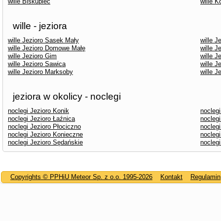
wille Biskupiec
wille K
wille - jeziora
wille Jezioro Sasek Mały
wille J
wille Jezioro Domowe Małę
wille 
wille Jezioro Gim
wille J
wille Jezioro Sawica
wille J
wille Jezioro Marksoby
wille 
jeziora w okolicy - noclegi
noclegi Jezioro Konik
nocleg
noclegi Jezioro Łaźnica
nocleg
noclegi Jezioro Płociczno
noclegi
noclegi Jezioro Konieczne
noclegi
noclegi Jezioro Sędańskie
nocleg
Copyrights © PPHiU Meteor Sp. z o.o. 1995-2026
Kontakt
Regulamin