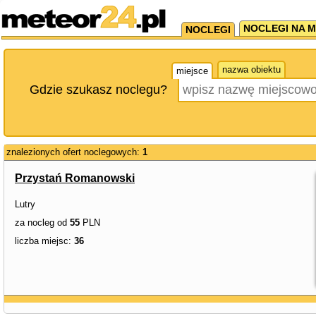
NOCLEGI NA M
NOCLEGI
nazwa obiektu
miejsce
Gdzie szukasz noclegu?
znalezionych ofert noclegowych:
1
Przystań Romanowski
Lutry
za nocleg od
55
PLN
liczba miejsc:
36