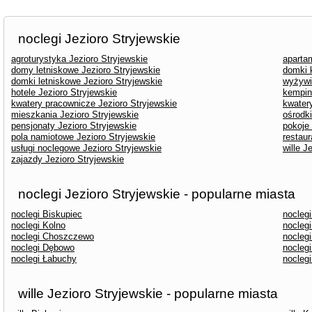
noclegi Jezioro Stryjewskie
agroturystyka Jezioro Stryjewskie
aparta
domy letniskowe Jezioro Stryjewskie
domki 
domki letniskowe Jezioro Stryjewskie
wyżywi
hotele Jezioro Stryjewskie
kempin
kwatery pracownicze Jezioro Stryjewskie
kwater
mieszkania Jezioro Stryjewskie
ośrodk
pensjonaty Jezioro Stryjewskie
pokoje
pola namiotowe Jezioro Stryjewskie
restaur
usługi noclegowe Jezioro Stryjewskie
wille J
zajazdy Jezioro Stryjewskie
noclegi Jezioro Stryjewskie - popularne miasta
noclegi Biskupiec
noclegi
noclegi Kolno
nocleg
noclegi Choszczewo
noclegi
noclegi Dębowo
nocleg
noclegi Łabuchy
noclegi
wille Jezioro Stryjewskie - popularne miasta