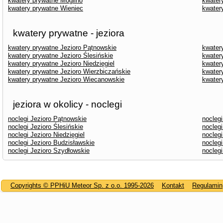
kwatery prywatne Mogilno
kwater
kwatery prywatne Wieniec
kwater
kwatery prywatne - jeziora
kwatery prywatne Jezioro Pątnowskie
kwater
kwatery prywatne Jezioro Ślesińskie
kwater
kwatery prywatne Jezioro Niedzięgiel
kwater
kwatery prywatne Jezioro Wierzbiczańskie
kwater
kwatery prywatne Jezioro Wiecanowskie
kwater
jeziora w okolicy - noclegi
noclegi Jezioro Pątnowskie
nocleg
noclegi Jezioro Ślesińskie
noclegi
noclegi Jezioro Niedzięgiel
noclegi
noclegi Jezioro Budzisławskie
noclegi
noclegi Jezioro Szydłowskie
nocleg
Copyrights © PPHiU Meteor Sp. z o.o. 1995-2026
Kontakt
Regulamin