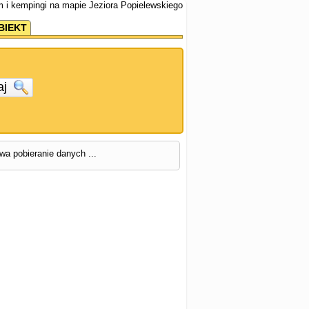
m i kempingi na mapie Jeziora Popielewskiego
BIEKT
aj
rwa pobieranie danych ...