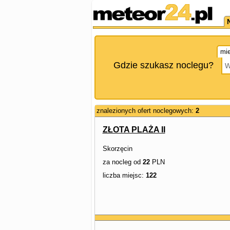
mie
Gdzie szukasz noclegu?
znalezionych ofert noclegowych:
2
ZŁOTA PLAŻA II
Skorzęcin
za nocleg od
22
PLN
liczba miejsc:
122