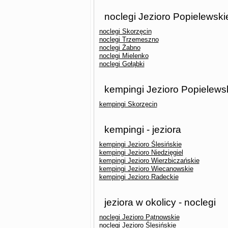
noclegi Jezioro Popielewski
noclegi Skorzęcin
noclegi Trzemeszno
noclegi Żabno
noclegi Mielenko
noclegi Gołąbki
kempingi Jezioro Popielewsk
kempingi Skorzęcin
kempingi - jeziora
kempingi Jezioro Ślesińskie
kempingi Jezioro Niedzięgiel
kempingi Jezioro Wierzbiczańskie
kempingi Jezioro Wiecanowskie
kempingi Jezioro Radeckie
jeziora w okolicy - noclegi
noclegi Jezioro Pątnowskie
noclegi Jezioro Ślesińskie