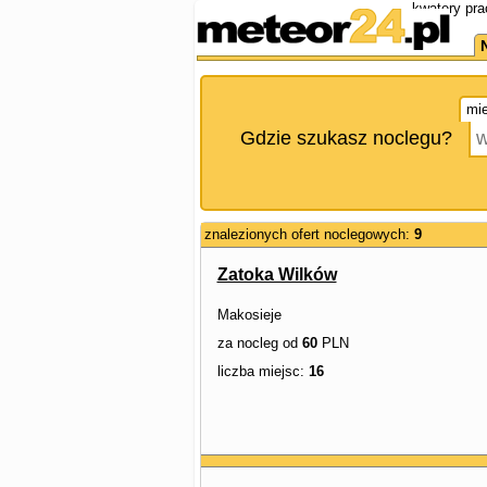
kwatery pra
mie
Gdzie szukasz noclegu?
znalezionych ofert noclegowych:
9
Zatoka Wilków
Makosieje
za nocleg od
60
PLN
liczba miejsc:
16