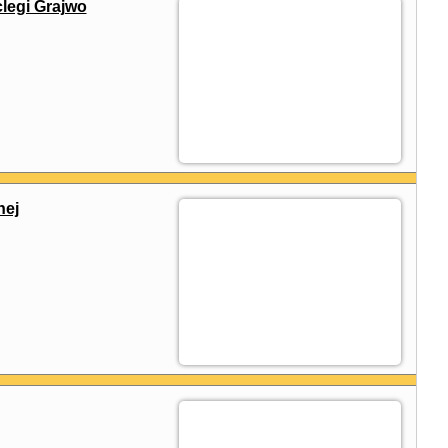
legi Grajwo
nej