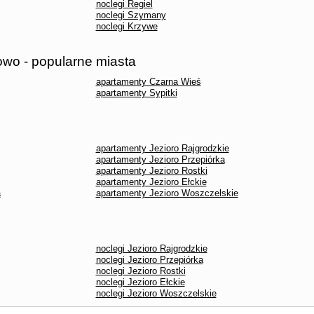
noclegi Regiel
noclegi Szymany
noclegi Krzywe
owo - popularne miasta
apartamenty Czarna Wieś
apartamenty Sypitki
apartamenty Jezioro Rajgrodzkie
apartamenty Jezioro Przepiórka
apartamenty Jezioro Rostki
apartamenty Jezioro Ełckie
a
apartamenty Jezioro Woszczelskie
noclegi Jezioro Rajgrodzkie
noclegi Jezioro Przepiórka
noclegi Jezioro Rostki
noclegi Jezioro Ełckie
noclegi Jezioro Woszczelskie