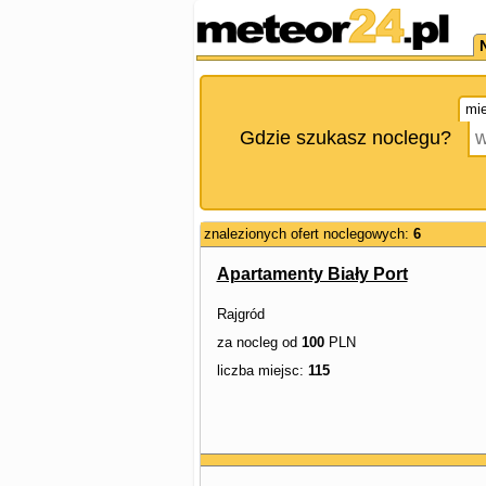
mie
Gdzie szukasz noclegu?
znalezionych ofert noclegowych:
6
Apartamenty Biały Port
Rajgród
za nocleg od
100
PLN
liczba miejsc:
115