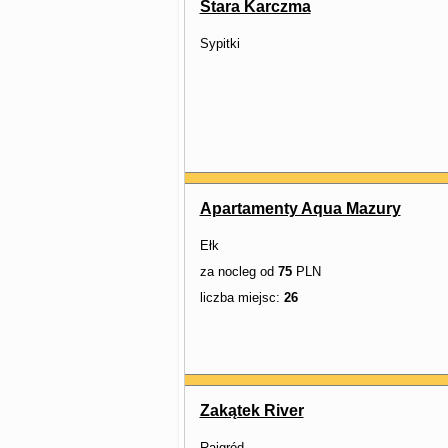
Stara Karczma
Sypitki
Apartamenty Aqua Mazury
Ełk
za nocleg od
75
PLN
liczba miejsc:
26
Zakątek River
Rajgród