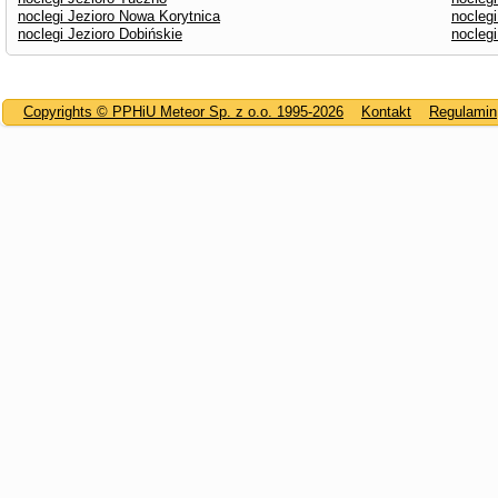
noclegi Jezioro Nowa Korytnica
noclegi
noclegi Jezioro Dobińskie
nocleg
Copyrights © PPHiU Meteor Sp. z o.o. 1995-2026
Kontakt
Regulamin