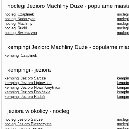
noclegi Jezioro Machliny Duże - popularne miast
noclegi Czaplinek
nocleg
noclegi Nadarzyce
nocleg
noclegi Machliny
nocleg
noclegi Rudki
noclegi
noclegi Świerczyna
noclegi
kempingi Jezioro Machliny Duże - popularne mia
kempingi Czaplinek
kempingi - jeziora
kempingi Jezioro Sarcze
kempin
kempingi Jezioro Liptowskie
kempin
kempingi Jezioro Nowa Korytnica
kempin
kempingi Jezioro Dobińskie
kempin
kempingi Jezioro Raduń
kempin
jeziora w okolicy - noclegi
noclegi Jezioro Sarcze
noclegi
noclegi Jezioro Piaszczyste
noclegi
noclegi Jezioro Tuczno
noclegi