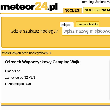
kempingi Jezioro M
NOCLEGI NA M
NOCLEGI
nazwa obiektu
miejsce
Gdzie szukasz noclegu?
znalezionych ofert noclegowych:
4
Ośrodek Wypoczynkowy Camping Wajk
Piaseczno
za nocleg od
32
PLN
liczba miejsc:
300