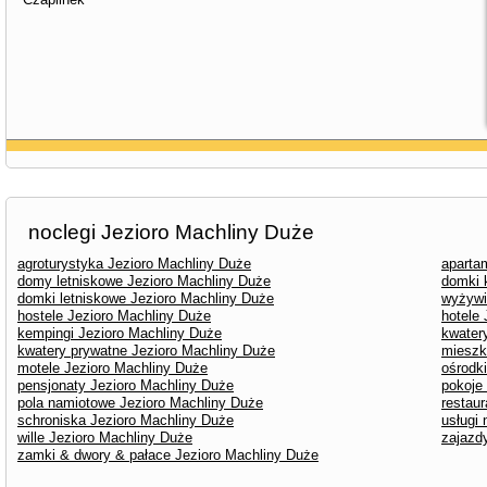
noclegi Jezioro Machliny Duże
agroturystyka Jezioro Machliny Duże
aparta
domy letniskowe Jezioro Machliny Duże
domki 
domki letniskowe Jezioro Machliny Duże
wyżywi
hostele Jezioro Machliny Duże
hotele
kempingi Jezioro Machliny Duże
kwater
kwatery prywatne Jezioro Machliny Duże
mieszk
motele Jezioro Machliny Duże
ośrodk
pensjonaty Jezioro Machliny Duże
pokoje
pola namiotowe Jezioro Machliny Duże
restau
schroniska Jezioro Machliny Duże
usługi
wille Jezioro Machliny Duże
zajazd
zamki & dwory & pałace Jezioro Machliny Duże