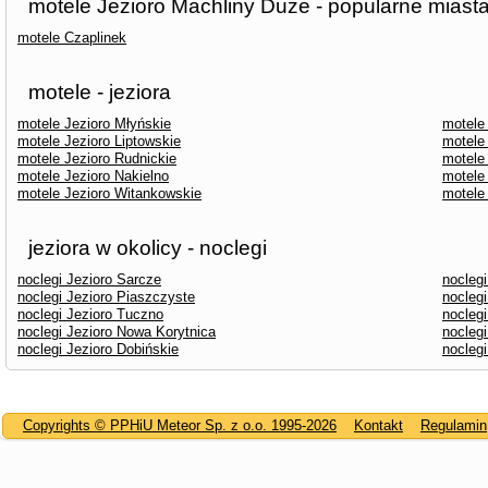
motele Jezioro Machliny Duże - popularne miast
motele Czaplinek
motele - jeziora
motele Jezioro Młyńskie
motele
motele Jezioro Liptowskie
motele
motele Jezioro Rudnickie
motele
motele Jezioro Nakielno
motele
motele Jezioro Witankowskie
motele
jeziora w okolicy - noclegi
noclegi Jezioro Sarcze
noclegi
noclegi Jezioro Piaszczyste
noclegi
noclegi Jezioro Tuczno
noclegi
noclegi Jezioro Nowa Korytnica
noclegi
noclegi Jezioro Dobińskie
nocleg
Copyrights © PPHiU Meteor Sp. z o.o. 1995-2026
Kontakt
Regulamin