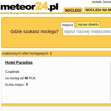
motele Jezio
NOCLEGI NA M
NOCLEGI
nazwa obiektu
miejsce
Gdzie szukasz noclegu?
znalezionych ofert noclegowych:
1
Hotel Paradise
Czaplinek
za nocleg od
40
PLN
liczba miejsc:
9