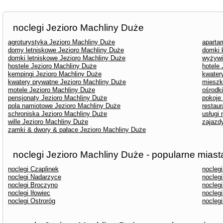
noclegi Jezioro Machliny Duże
agroturystyka Jezioro Machliny Duże
aparta
domy letniskowe Jezioro Machliny Duże
domki 
domki letniskowe Jezioro Machliny Duże
wyżywi
hostele Jezioro Machliny Duże
hotele
kempingi Jezioro Machliny Duże
kwater
kwatery prywatne Jezioro Machliny Duże
mieszk
motele Jezioro Machliny Duże
ośrodk
pensjonaty Jezioro Machliny Duże
pokoje
pola namiotowe Jezioro Machliny Duże
restau
schroniska Jezioro Machliny Duże
usługi
wille Jezioro Machliny Duże
zajazd
zamki & dwory & pałace Jezioro Machliny Duże
noclegi Jezioro Machliny Duże - popularne miast
noclegi Czaplinek
nocleg
noclegi Nadarzyce
nocleg
noclegi Broczyno
nocleg
noclegi Iłowiec
noclegi
noclegi Ostroróg
nocleg