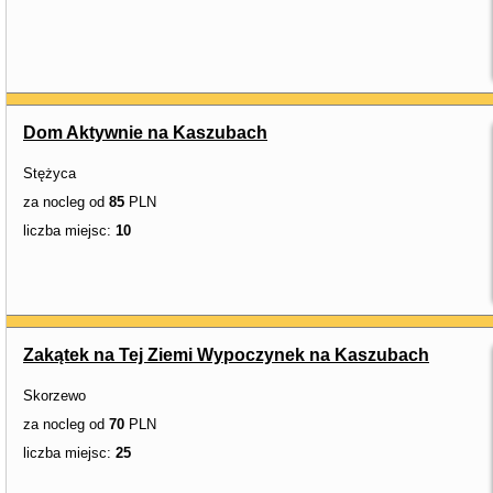
Dom Aktywnie na Kaszubach
Stężyca
za nocleg od
85
PLN
liczba miejsc:
10
Zakątek na Tej Ziemi Wypoczynek na Kaszubach
Skorzewo
za nocleg od
70
PLN
liczba miejsc:
25