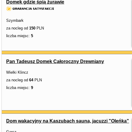
Domek gdzie śpią żurawie
Szymbark
za nocleg od
150
PLN
liczba miejsc:
5
Pan Tadeusz Domek Całoroczny Drewniany
Wielki Klincz
za nocleg od
64
PLN
liczba miejsc:
9
Dom wakacyjny na Kaszubach sauna, jacuzzi "Oleńka"
Garcz