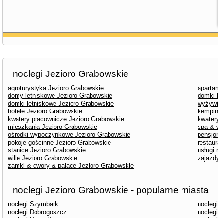
noclegi Jezioro Grabowskie
agroturystyka Jezioro Grabowskie
aparta
domy letniskowe Jezioro Grabowskie
domki 
domki letniskowe Jezioro Grabowskie
wyżywi
hotele Jezioro Grabowskie
kempin
kwatery pracownicze Jezioro Grabowskie
kwater
mieszkania Jezioro Grabowskie
spa & 
ośrodki wypoczynkowe Jezioro Grabowskie
pensjo
pokoje gościnne Jezioro Grabowskie
restau
stanice Jezioro Grabowskie
usługi
wille Jezioro Grabowskie
zajazd
zamki & dwory & pałace Jezioro Grabowskie
noclegi Jezioro Grabowskie - popularne miasta
noclegi Szymbark
noclegi
noclegi Dobrogoszcz
nocleg