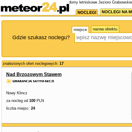
domy letniskowe Jezioro Grabowskie
NOCLEGI NA M
NOCLEGI
nazwa obiektu
miejsce
Gdzie szukasz noclegu?
znalezionych ofert noclegowych:
17
Nad Brzozowym Stawem
Nowy Klincz
za nocleg od
100
PLN
liczba miejsc:
24