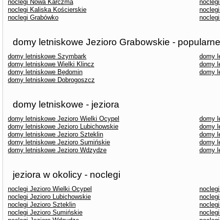
noclegi Nowa Karczma
nocleg
noclegi Kaliska Kościerskie
noclegi
noclegi Grabówko
nocleg
domy letniskowe Jezioro Grabowskie - popularne
domy letniskowe Szymbark
domy l
domy letniskowe Wielki Klincz
domy l
domy letniskowe Będomin
domy l
domy letniskowe Dobrogoszcz
domy letniskowe - jeziora
domy letniskowe Jezioro Wielki Ocypel
domy l
domy letniskowe Jezioro Lubichowskie
domy l
domy letniskowe Jezioro Szteklin
domy l
domy letniskowe Jezioro Sumińskie
domy l
domy letniskowe Jezioro Wdzydze
domy l
jeziora w okolicy - noclegi
noclegi Jezioro Wielki Ocypel
noclegi
noclegi Jezioro Lubichowskie
nocleg
noclegi Jezioro Szteklin
noclegi
noclegi Jezioro Sumińskie
nocleg