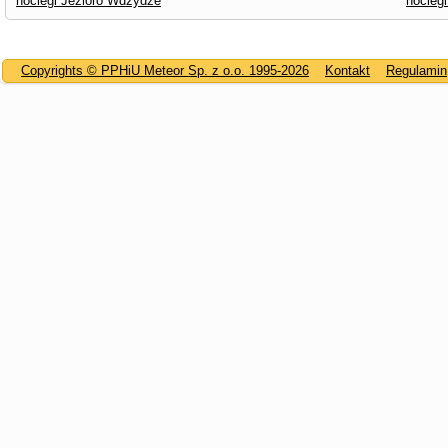
noclegi Jezioro Wdzydze
nocleg
Copyrights © PPHiU Meteor Sp. z o.o. 1995-2026
Kontakt
Regulamin