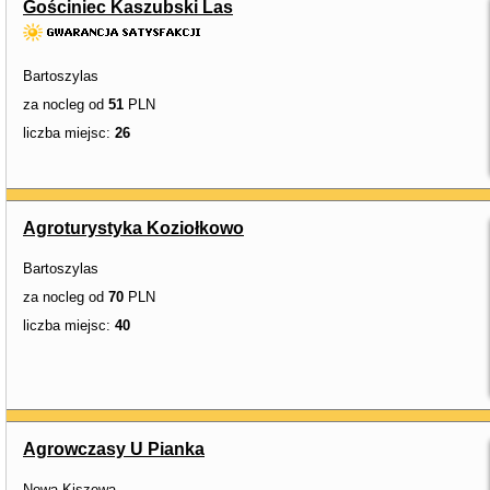
Gościniec Kaszubski Las
Bartoszylas
za nocleg od
51
PLN
liczba miejsc:
26
Agroturystyka Koziołkowo
Bartoszylas
za nocleg od
70
PLN
liczba miejsc:
40
Agrowczasy U Pianka
Nowa Kiszewa