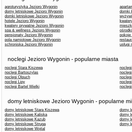
agroturystyka Jezioro Wygonin
aparta
domy letniskowe Jezioro Wygonin
domki 
domki letniskowe Jezioro Wygonin
wyżywi
hotele Jezioro Wygonin
kwater
kwatery prywatne Jezioro Wygonin
mieszk
spa & wellness Jezioro Wygonin
ośrodk
pensjonaty Jezioro Wygonin
pokoje
pola namiotowe Jezioro Wygonin
restau
schroniska Jezioro Wygonin
usługi
noclegi Jezioro Wygonin - popularne miasta
noclegi Stara Kiszewa
noclegi
noclegi Bartoszylas
nocleg
noclegi Olpuch
nocleg
noclegi Lipy
noclegi
noclegi Bartel Wielki
noclegi
domy letniskowe Jezioro Wygonin - popularne mi
domy letniskowe Stara Kiszewa
domy l
domy letniskowe Kaliska
domy l
domy letniskowe Kazub
domy l
domy letniskowe Struga
domy l
domy letniskowe Wojtal