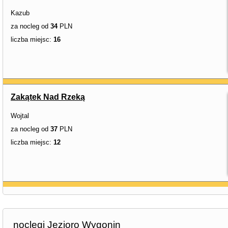
Kazub
za nocleg od
34
PLN
liczba miejsc:
16
Zakątek Nad Rzeką
Wojtal
za nocleg od
37
PLN
liczba miejsc:
12
noclegi Jezioro Wygonin