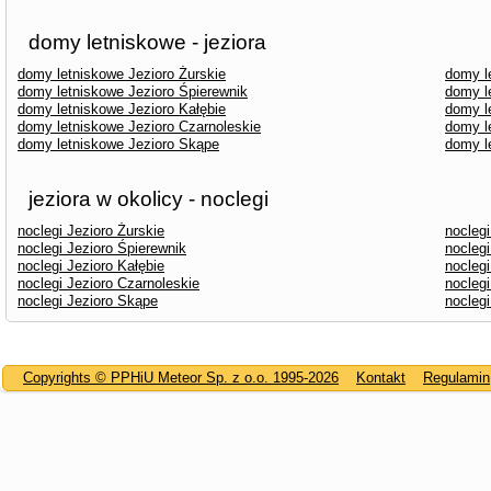
domy letniskowe - jeziora
domy letniskowe Jezioro Żurskie
domy l
domy letniskowe Jezioro Śpierewnik
domy l
domy letniskowe Jezioro Kałębie
domy l
domy letniskowe Jezioro Czarnoleskie
domy l
domy letniskowe Jezioro Skąpe
domy l
jeziora w okolicy - noclegi
noclegi Jezioro Żurskie
noclegi
noclegi Jezioro Śpierewnik
noclegi
noclegi Jezioro Kałębie
noclegi
noclegi Jezioro Czarnoleskie
nocleg
noclegi Jezioro Skąpe
noclegi
Copyrights © PPHiU Meteor Sp. z o.o. 1995-2026
Kontakt
Regulamin