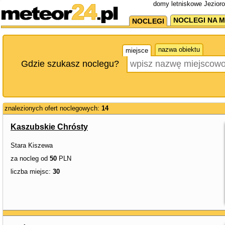
domy letniskowe Jezioro
NOCLEGI NA M
NOCLEGI
nazwa obiektu
miejsce
Gdzie szukasz noclegu?
znalezionych ofert noclegowych:
14
Kaszubskie Chrósty
Stara Kiszewa
za nocleg od
50
PLN
liczba miejsc:
30