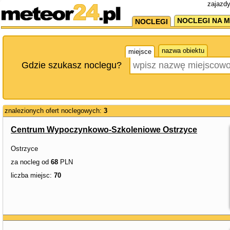
zajazdy
NOCLEGI NA M
NOCLEGI
nazwa obiektu
miejsce
Gdzie szukasz noclegu?
znalezionych ofert noclegowych:
3
Centrum Wypoczynkowo-Szkoleniowe Ostrzyce
Ostrzyce
za nocleg od
68
PLN
liczba miejsc:
70