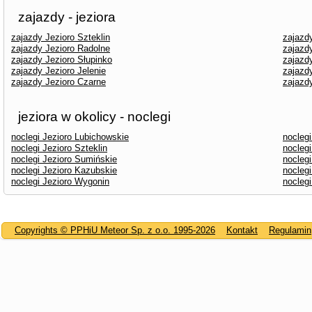
zajazdy - jeziora
zajazdy Jezioro Szteklin
zajazd
zajazdy Jezioro Radolne
zajazd
zajazdy Jezioro Słupinko
zajazdy
zajazdy Jezioro Jelenie
zajazdy
zajazdy Jezioro Czarne
zajazd
jeziora w okolicy - noclegi
noclegi Jezioro Lubichowskie
nocleg
noclegi Jezioro Szteklin
noclegi
noclegi Jezioro Sumińskie
nocleg
noclegi Jezioro Kazubskie
nocleg
noclegi Jezioro Wygonin
noclegi
Copyrights © PPHiU Meteor Sp. z o.o. 1995-2026
Kontakt
Regulamin