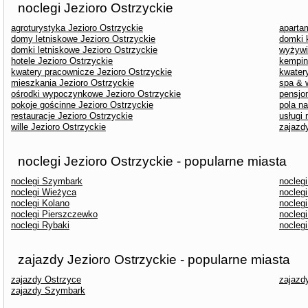
noclegi Jezioro Ostrzyckie
agroturystyka Jezioro Ostrzyckie
aparta
domy letniskowe Jezioro Ostrzyckie
domki 
domki letniskowe Jezioro Ostrzyckie
wyżywi
hotele Jezioro Ostrzyckie
kempin
kwatery pracownicze Jezioro Ostrzyckie
kwater
mieszkania Jezioro Ostrzyckie
spa & 
ośrodki wypoczynkowe Jezioro Ostrzyckie
pensjo
pokoje gościnne Jezioro Ostrzyckie
pola n
restauracje Jezioro Ostrzyckie
usługi
wille Jezioro Ostrzyckie
zajazd
noclegi Jezioro Ostrzyckie - popularne miasta
noclegi Szymbark
nocleg
noclegi Wieżyca
nocleg
noclegi Kolano
nocleg
noclegi Pierszczewko
nocleg
noclegi Rybaki
nocleg
zajazdy Jezioro Ostrzyckie - popularne miasta
zajazdy Ostrzyce
zajazd
zajazdy Szymbark