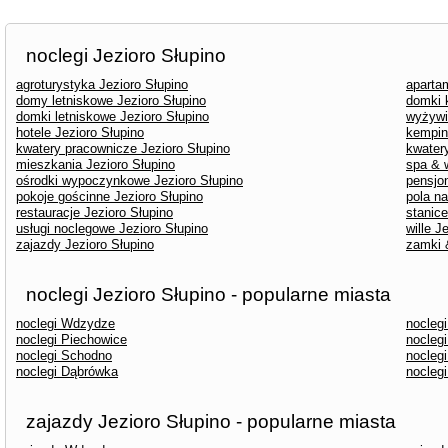
noclegi Jezioro Słupino
agroturystyka Jezioro Słupino
aparta
domy letniskowe Jezioro Słupino
domki 
domki letniskowe Jezioro Słupino
wyżywi
hotele Jezioro Słupino
kempin
kwatery pracownicze Jezioro Słupino
kwater
mieszkania Jezioro Słupino
spa & 
ośrodki wypoczynkowe Jezioro Słupino
pensjon
pokoje gościnne Jezioro Słupino
pola n
restauracje Jezioro Słupino
stanice
usługi noclegowe Jezioro Słupino
wille J
zajazdy Jezioro Słupino
zamki 
noclegi Jezioro Słupino - popularne miasta
noclegi Wdzydze
nocleg
noclegi Piechowice
noclegi
noclegi Schodno
noclegi
noclegi Dąbrówka
noclegi
zajazdy Jezioro Słupino - popularne miasta