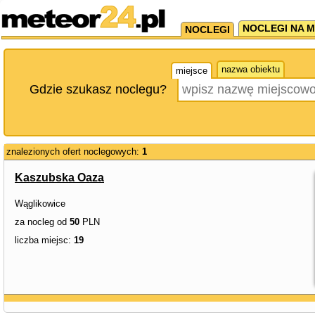
NOCLEGI NA M
NOCLEGI
nazwa obiektu
miejsce
Gdzie szukasz noclegu?
znalezionych ofert noclegowych:
1
Kaszubska Oaza
Wąglikowice
za nocleg od
50
PLN
liczba miejsc:
19