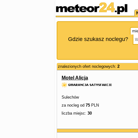
mie
Gdzie szukasz noclegu?
znalezionych ofert noclegowych:
2
Motel Alicja
Sulechów
za nocleg od
75
PLN
liczba miejsc:
30