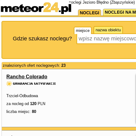
noclegi Jezioro Błędno (Zbąszyńskie)
NOCLEGI NA M
NOCLEGI
nazwa obiektu
miejsce
Gdzie szukasz noclegu?
znalezionych ofert noclegowych:
23
Rancho Colorado
Trzciel-Odbudowa
za nocleg od
120
PLN
liczba miejsc:
80