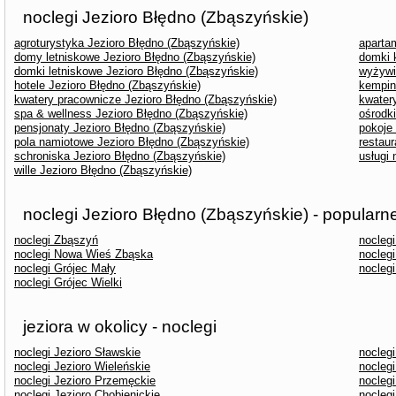
noclegi Jezioro Błędno (Zbąszyńskie)
agroturystyka Jezioro Błędno (Zbąszyńskie)
aparta
domy letniskowe Jezioro Błędno (Zbąszyńskie)
domki 
domki letniskowe Jezioro Błędno (Zbąszyńskie)
wyżywi
hotele Jezioro Błędno (Zbąszyńskie)
kempin
kwatery pracownicze Jezioro Błędno (Zbąszyńskie)
kwater
spa & wellness Jezioro Błędno (Zbąszyńskie)
ośrodk
pensjonaty Jezioro Błędno (Zbąszyńskie)
pokoje
pola namiotowe Jezioro Błędno (Zbąszyńskie)
restaur
schroniska Jezioro Błędno (Zbąszyńskie)
usługi
wille Jezioro Błędno (Zbąszyńskie)
noclegi Jezioro Błędno (Zbąszyńskie) - popularn
noclegi Zbąszyń
nocleg
noclegi Nowa Wieś Zbąska
nocleg
noclegi Grójec Mały
noclegi
noclegi Grójec Wielki
jeziora w okolicy - noclegi
noclegi Jezioro Sławskie
noclegi
noclegi Jezioro Wieleńskie
noclegi
noclegi Jezioro Przemęckie
nocleg
noclegi Jezioro Chobienickie
noclegi