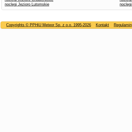
noclegi Jezioro Lutomskie
nocleg
Copyrights © PPHiU Meteor Sp. z o.o. 1995-2026
Kontakt
Regulamin