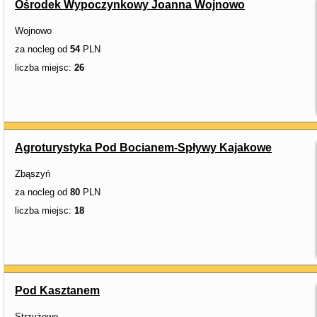
Ośrodek Wypoczynkowy Joanna Wojnowo
Wojnowo
za nocleg od
54
PLN
liczba miejsc:
26
Agroturystyka Pod Bocianem-Spływy Kajakowe
Zbąszyń
za nocleg od
80
PLN
liczba miejsc:
18
Pod Kasztanem
Strzyżewo