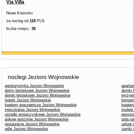
Via Villa
Nowe Kramsko
za nocleg od
118
PLN
liczba miejsc:
38
noclegi Jezioro Wojnowskie
agroturystyka Jezioro Wojnowskie
aparta
domy letniskowe Jezioro Wojnowskie
domki 
domki letniskowe Jezioro Wojnowskie
wyżywi
hotele Jezioro Wojnowskie
kempin
kwatery pracownicze Jezioro Wojnowskie
kwater
mieszkania Jezioro Wojnowskie
motele
ośrodki wypoczynkowe Jezioro Wojnowskie
pensjo
pokoje gościnne Jezioro Wojnowskie
pola n
restauracje Jezioro Wojnowskie
usługi
wille Jezioro Wojnowskie
zamki 