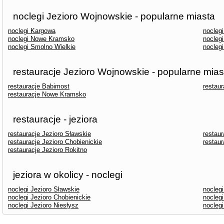
noclegi Jezioro Wojnowskie - popularne miasta
noclegi Kargowa
nocleg
noclegi Nowe Kramsko
nocleg
noclegi Smolno Wielkie
noclegi
restauracje Jezioro Wojnowskie - popularne mias
restauracje Babimost
restau
restauracje Nowe Kramsko
restauracje - jeziora
restauracje Jezioro Sławskie
restaur
restauracje Jezioro Chobienickie
restaur
restauracje Jezioro Rokitno
jeziora w okolicy - noclegi
noclegi Jezioro Sławskie
noclegi
noclegi Jezioro Chobienickie
nocleg
noclegi Jezioro Niesłysz
noclegi