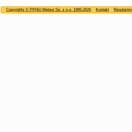
Copyrights © PPHiU Meteor Sp. z o.o. 1995-2026
Kontakt
Regulamin