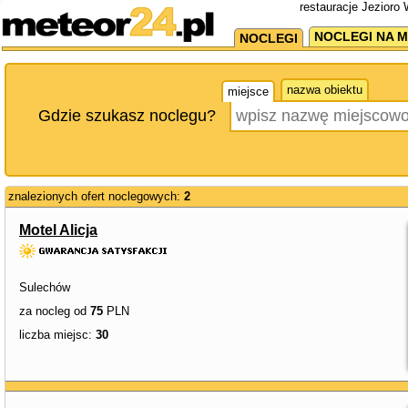
restauracje Jezioro
NOCLEGI NA M
NOCLEGI
nazwa obiektu
miejsce
Gdzie szukasz noclegu?
znalezionych ofert noclegowych:
2
Motel Alicja
Sulechów
za nocleg od
75
PLN
liczba miejsc:
30