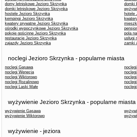
domy letniskowe Jezioro Skrzynka
domki 
domki letniskowe Jezioro Skrzynka
wyżywi
hostele Jezioro Skrzynka
hotele
kempingi Jezioro Skrzynka
kwater
kwatery prywatne Jezioro Skrzynka
mieszk
ośrodki wypoczynkowe Jezioro Skrzynka
pensjo
pokoje gościnne Jezioro Skrzynka
pola n
restauracje Jezioro Skrzynka
usługi
zajazdy Jezioro Skrzynka
zamki 
noclegi Jezioro Skrzynka - popularne miasta
noclegi Gąsawa
nocleg
noclegi Wenecja
nocleg
noclegi Wiktorowo
nocleg
noclegi Rozalinowo
noclegi
noclegi Laski Małe
nocleg
wyżywienie Jezioro Skrzynka - popularne miasta
wyżywienie Gąsawa
wyżywi
wyżywienie Wiktorowo
wyżywi
wyżywienie - jeziora