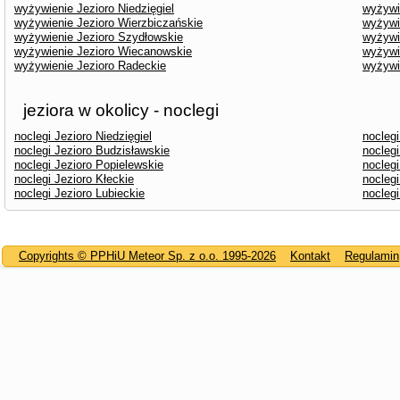
wyżywienie Jezioro Niedzięgiel
wyżywi
wyżywienie Jezioro Wierzbiczańskie
wyżywi
wyżywienie Jezioro Szydłowskie
wyżywi
wyżywienie Jezioro Wiecanowskie
wyżywi
wyżywienie Jezioro Radeckie
wyżywi
jeziora w okolicy - noclegi
noclegi Jezioro Niedzięgiel
noclegi
noclegi Jezioro Budzisławskie
noclegi
noclegi Jezioro Popielewskie
nocleg
noclegi Jezioro Kłeckie
nocleg
noclegi Jezioro Lubieckie
nocleg
Copyrights © PPHiU Meteor Sp. z o.o. 1995-2026
Kontakt
Regulamin