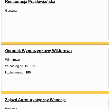
Restauracja Prasłowiańska
Gąsawa
Ośrodek Wypoczynkowy Wiktorowo
Wiktorowo
za nocleg od
30
PLN
liczba miejsc:
180
Zajazd Agroturystyczny Wenecja
Wenecja