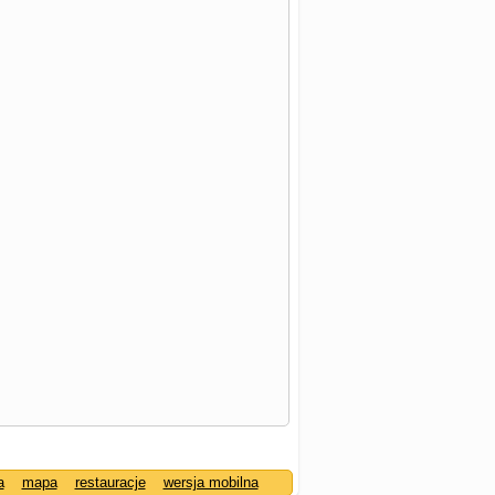
a
mapa
restauracje
wersja mobilna