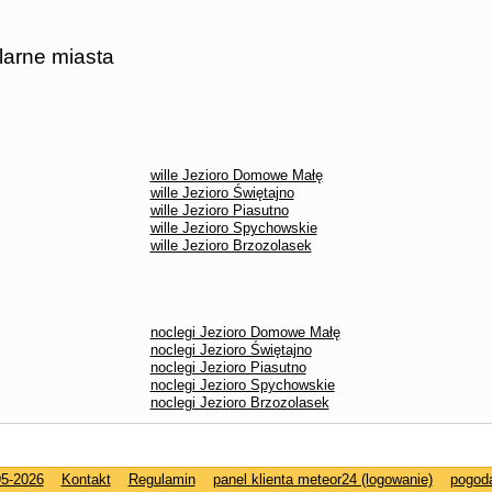
larne miasta
wille Jezioro Domowe Małę
wille Jezioro Świętajno
wille Jezioro Piasutno
wille Jezioro Spychowskie
wille Jezioro Brzozolasek
noclegi Jezioro Domowe Małę
noclegi Jezioro Świętajno
noclegi Jezioro Piasutno
noclegi Jezioro Spychowskie
noclegi Jezioro Brzozolasek
95-2026
Kontakt
Regulamin
panel klienta meteor24 (logowanie)
pogod