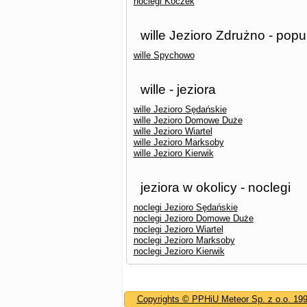
noclegi Koczek
wille Jezioro Zdrużno - popu
wille Spychowo
wille - jeziora
wille Jezioro Sędańskie
wille Jezioro Domowe Duże
wille Jezioro Wiartel
wille Jezioro Marksoby
wille Jezioro Kierwik
jeziora w okolicy - noclegi
noclegi Jezioro Sędańskie
noclegi Jezioro Domowe Duże
noclegi Jezioro Wiartel
noclegi Jezioro Marksoby
noclegi Jezioro Kierwik
Copyrights © PPHiU Meteor Sp. z o.o. 19