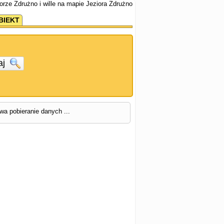
ziorze Zdrużno i wille na mapie Jeziora Zdrużno
BIEKT
aj
rwa pobieranie danych ...