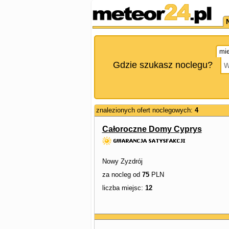
mie
Gdzie szukasz noclegu?
znalezionych ofert noclegowych:
4
Całoroczne Domy Cyprys
Nowy Zyzdrój
za nocleg od
75
PLN
liczba miejsc:
12