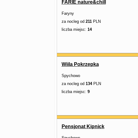
FARIE nature&chill
Faryny
za nocleg od
211
PLN
liczba miejsc:
14
Wiila Pokrzepka
Spychowo
za nocleg od
134
PLN
liczba miejsc:
9
Pensjonat Kipnick
Spychowo