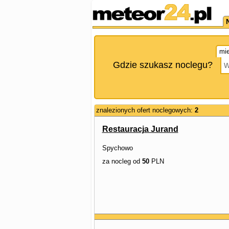
mie
Gdzie szukasz noclegu?
znalezionych ofert noclegowych:
2
Restauracja Jurand
Spychowo
za nocleg od
50
PLN