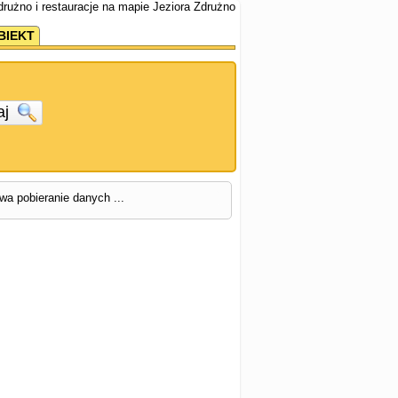
Zdrużno i restauracje na mapie Jeziora Zdrużno
BIEKT
aj
rwa pobieranie danych ...