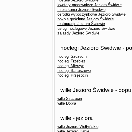
hostele Jezioro Świdwie
kwatery pracownicze Jezioro Świdwie
mieszkania Jezioro Świdwie
ośrodki wypoczynkowe Jezioro Świdwie
pokoje gościnne Jezioro Świdwie
restauracje Jezioro Świdwie
usługi noclegowe Jezioro Świdwie
zajazdy Jezioro Świdwie
noclegi Jezioro Świdwie - p
noclegi Szczecin
noclegi Trzebież
noclegi Mierzyn
noclegi Bartoszewo
noclegi Przęsocin
wille Jezioro Świdwie - popu
wille Szczecin
wille Dobra
wille - jeziora
wille Jezioro Wełtyńskie
wille Jezioro Dąbie