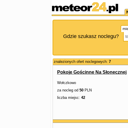
mie
Gdzie szukasz noclegu?
znalezionych ofert noclegowych:
7
Pokoje Gościnne Na Słonecznej
Wołczkowo
za nocleg od
50
PLN
liczba miejsc:
42