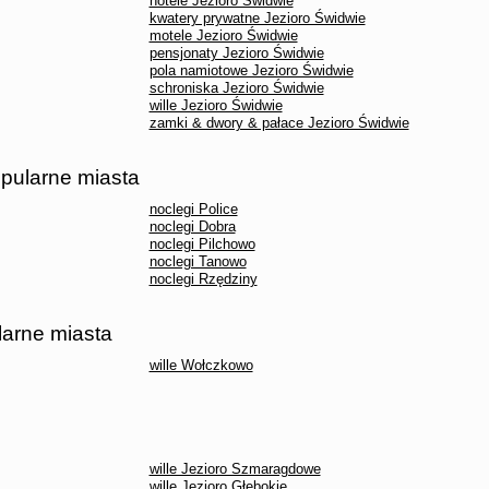
hotele Jezioro Świdwie
kwatery prywatne Jezioro Świdwie
motele Jezioro Świdwie
pensjonaty Jezioro Świdwie
pola namiotowe Jezioro Świdwie
schroniska Jezioro Świdwie
wille Jezioro Świdwie
zamki & dwory & pałace Jezioro Świdwie
opularne miasta
noclegi Police
noclegi Dobra
noclegi Pilchowo
noclegi Tanowo
noclegi Rzędziny
larne miasta
wille Wołczkowo
wille Jezioro Szmaragdowe
wille Jezioro Głębokie