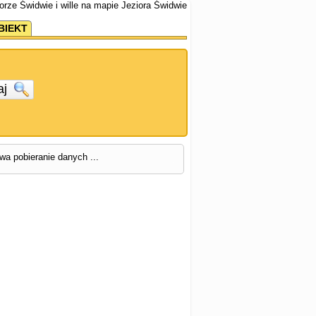
ziorze Świdwie i wille na mapie Jeziora Świdwie
BIEKT
aj
rwa pobieranie danych ...