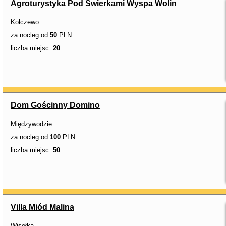
Agroturystyka Pod Świerkami Wyspa Wolin
Kołczewo
za nocleg od
50
PLN
liczba miejsc:
20
Dom Gościnny Domino
Międzywodzie
za nocleg od
100
PLN
liczba miejsc:
50
Villa Miód Malina
Wisełka