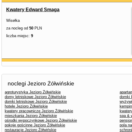
Kwatery Edward Smaga
Wisełka
za nocleg od
50
PLN
liczba miejsc:
9
noclegi Jezioro Żółwińskie
agroturystyka Jezioro Żółwińskie
aparta
domy letniskowe Jezioro Żółwińskie
domki 
domki letniskowe Jezioro Żółwińskie
wyżywi
hotele Jezioro Żółwińskie
kempin
kwatery pracownicze Jezioro Żółwińskie
kwater
mieszkania Jezioro Żółwińskie
spa & 
ośrodki wypoczynkowe Jezioro Żółwińskie
pensjon
pokoje gościnne Jezioro Żółwińskie
pola n
restauracje Jezioro Żółwińskie
schroni