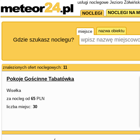
usługi noclegowe Jezioro Żółwińsk
NOCLEGI NA M
NOCLEGI
nazwa obiektu
miejsce
Gdzie szukasz noclegu?
znalezionych ofert noclegowych:
11
Pokoje Gościnne Tabatówka
Wisełka
za nocleg od
65
PLN
liczba miejsc:
30