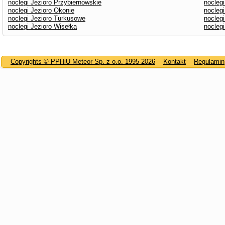
noclegi Jezioro Przybiernowskie
nocleg
noclegi Jezioro Okonie
noclegi
noclegi Jezioro Turkusowe
noclegi
noclegi Jezioro Wisełka
nocleg
Copyrights © PPHiU Meteor Sp. z o.o. 1995-2026
Kontakt
Regulamin