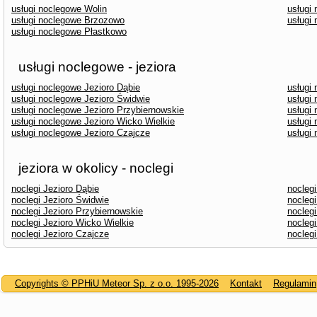
usługi noclegowe Wolin
usługi
usługi noclegowe Brzozowo
usługi
usługi noclegowe Płastkowo
usługi noclegowe - jeziora
usługi noclegowe Jezioro Dąbie
usługi
usługi noclegowe Jezioro Świdwie
usługi
usługi noclegowe Jezioro Przybiernowskie
usługi
usługi noclegowe Jezioro Wicko Wielkie
usługi
usługi noclegowe Jezioro Czajcze
usługi 
jeziora w okolicy - noclegi
noclegi Jezioro Dąbie
noclegi
noclegi Jezioro Świdwie
noclegi
noclegi Jezioro Przybiernowskie
noclegi
noclegi Jezioro Wicko Wielkie
nocleg
noclegi Jezioro Czajcze
noclegi
Copyrights © PPHiU Meteor Sp. z o.o. 1995-2026
Kontakt
Regulamin