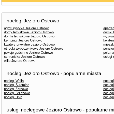
noclegi Jezioro Ostrowo
agroturystyka Jezioro Ostrowo
aparta
domy letniskowe Jezioro Ostrowo
domki 
domki letniskowe Jezioro Ostrowo
wyżywi
kempingi Jezioro Ostrowo
kwater
kwatery prywatne Jezioro Ostrowo
mieszk
ośrodki wypoczynkowe Jezioro Ostrowo
pensjo
pokoje gościnne Jezioro Ostrowo
pola n
schroniska Jezioro Ostrowo
usługi
wille Jezioro Ostrowo
noclegi Jezioro Ostrowo - popularne miasta
noclegi Wolin
nocleg
noclegi Sułomino
noclegi
noclegi Żarnowo
nocleg
noclegi Brzozowo
nocleg
noclegi Unin
noclegi
usługi noclegowe Jezioro Ostrowo - popularne m