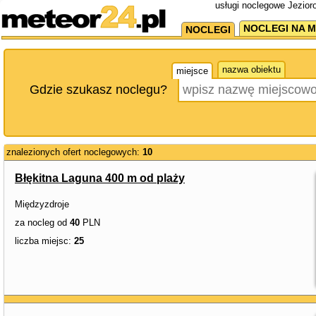
usługi noclegowe Jezior
NOCLEGI NA M
NOCLEGI
nazwa obiektu
miejsce
Gdzie szukasz noclegu?
znalezionych ofert noclegowych:
10
Błękitna Laguna 400 m od plaży
Międzyzdroje
za nocleg od
40
PLN
liczba miejsc:
25