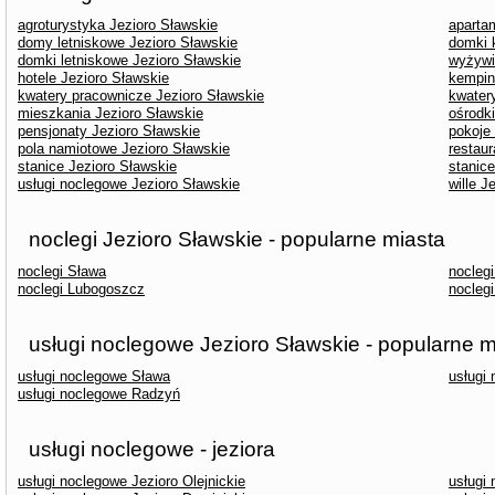
agroturystyka Jezioro Sławskie
aparta
domy letniskowe Jezioro Sławskie
domki 
domki letniskowe Jezioro Sławskie
wyżywi
hotele Jezioro Sławskie
kempin
kwatery pracownicze Jezioro Sławskie
kwater
mieszkania Jezioro Sławskie
ośrodk
pensjonaty Jezioro Sławskie
pokoje
pola namiotowe Jezioro Sławskie
restaur
stanice Jezioro Sławskie
stanic
usługi noclegowe Jezioro Sławskie
wille J
noclegi Jezioro Sławskie - popularne miasta
noclegi Sława
nocleg
noclegi Lubogoszcz
nocleg
usługi noclegowe Jezioro Sławskie - popularne m
usługi noclegowe Sława
usługi
usługi noclegowe Radzyń
usługi noclegowe - jeziora
usługi noclegowe Jezioro Olejnickie
usługi