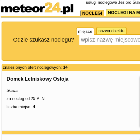
usługi noclegowe Jezioro Sła
NOCLEGI NA M
NOCLEGI
nazwa obiektu
miejsce
Gdzie szukasz noclegu?
znalezionych ofert noclegowych:
14
Domek Letniskowy Ostoja
Sława
za nocleg od
75
PLN
liczba miejsc:
4