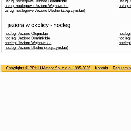
usługi noclegowe Jezioro Dominickie
usługi
usługi noclegowe Jezioro Wojnowskie
usługi
usługi noclegowe Jezioro Błędno (Zbąszyńskie)
jeziora w okolicy - noclegi
noclegi Jezioro Olejnickie
noclegi
noclegi Jezioro Dominickie
nocleg
noclegi Jezioro Wojnowskie
noclegi
noclegi Jezioro Błędno (Zbąszyńskie)
Copyrights © PPHiU Meteor Sp. z o.o. 1995-2026
Kontakt
Regulamin