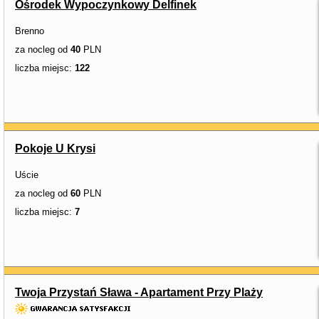
Ośrodek Wypoczynkowy Delfinek
Brenno
za nocleg od
40
PLN
liczba miejsc:
122
Pokoje U Krysi
Uście
za nocleg od
60
PLN
liczba miejsc:
7
Twoja Przystań Sława - Apartament Przy Plaży