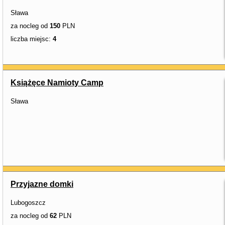
Sława
za nocleg od
150
PLN
liczba miejsc:
4
Książęce Namioty Camp
Sława
Przyjazne domki
Lubogoszcz
za nocleg od
62
PLN