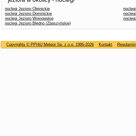
noclegi Jezioro Olejnickie
noclegi
noclegi Jezioro Dominickie
nocleg
noclegi Jezioro Wojnowskie
noclegi
noclegi Jezioro Błędno (Zbąszyńskie)
Copyrights © PPHiU Meteor Sp. z o.o. 1995-2026
Kontakt
Regulamin