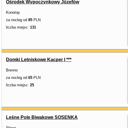
Ośrodek Wypoczynkowy Józefów
Konotop
za nocleg od
85
PLN
liczba miejsc:
131
Domki Letniskowe Kacper I ***
Brenno
za nocleg od
65
PLN
liczba miejsc:
25
Leśne Pole Biwakowe SOSENKA
Sława