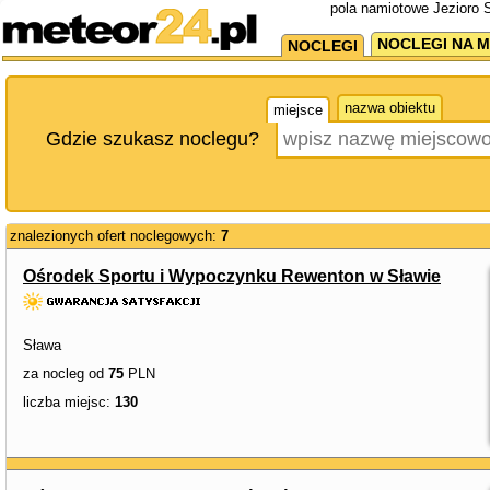
pola namiotowe Jezioro 
NOCLEGI NA M
NOCLEGI
nazwa obiektu
miejsce
Gdzie szukasz noclegu?
znalezionych ofert noclegowych:
7
Ośrodek Sportu i Wypoczynku Rewenton w Sławie
Sława
za nocleg od
75
PLN
liczba miejsc:
130