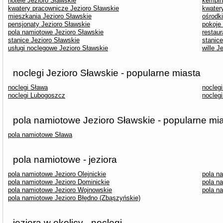
hotele Jezioro Sławskie
kempin
kwatery pracownicze Jezioro Sławskie
kwater
mieszkania Jezioro Sławskie
ośrodk
pensjonaty Jezioro Sławskie
pokoje
pola namiotowe Jezioro Sławskie
restaur
stanice Jezioro Sławskie
stanic
usługi noclegowe Jezioro Sławskie
wille J
noclegi Jezioro Sławskie - popularne miasta
noclegi Sława
nocleg
noclegi Lubogoszcz
nocleg
pola namiotowe Jezioro Sławskie - popularne mi
pola namiotowe Sława
pola namiotowe - jeziora
pola namiotowe Jezioro Olejnickie
pola n
pola namiotowe Jezioro Dominickie
pola n
pola namiotowe Jezioro Wojnowskie
pola n
pola namiotowe Jezioro Błędno (Zbąszyńskie)
jeziora w okolicy - noclegi