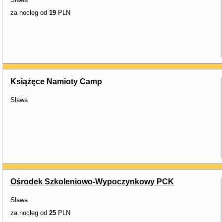
za nocleg od
19
PLN
Książęce Namioty Camp
Sława
Ośrodek Szkoleniowo-Wypoczynkowy PCK
Sława
za nocleg od
25
PLN