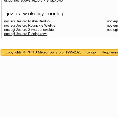
usługi noclegowe Jezioro Pieniążkowo
jeziora w okolicy - noclegi
noclegi Jezioro Niskie Brodno
noclegi
noclegi Jezioro Rudnickie Wielkie
noclegi
noclegi Jezioro Szwarcenowskie
noclegi
noclegi Jezioro Pieniążkowo
Copyrights © PPHiU Meteor Sp. z o.o. 1995-2026
Kontakt
Regulamin