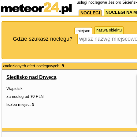
usługi noclegowe Jezioro Sicieńsk
NOCLEGI NA M
NOCLEGI
nazwa obiektu
miejsce
Gdzie szukasz noclegu?
znalezionych ofert noclegowych:
9
Siedlisko nad Drwęcą
Wąpielsk
za nocleg od
70
PLN
liczba miejsc:
9