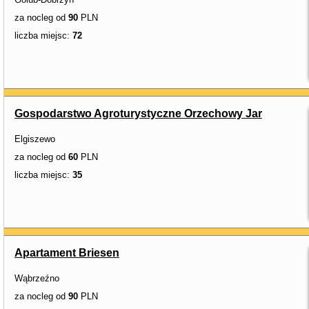
za nocleg od
90
PLN
liczba miejsc:
72
Gospodarstwo Agroturystyczne Orzechowy Jar
Elgiszewo
za nocleg od
60
PLN
liczba miejsc:
35
Apartament Briesen
Wąbrzeźno
za nocleg od
90
PLN