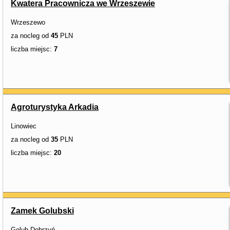
Kwatera Pracownicza we Wrzeszewie
Wrzeszewo
za nocleg od
45
PLN
liczba miejsc:
7
Agroturystyka Arkadia
Linowiec
za nocleg od
35
PLN
liczba miejsc:
20
Zamek Golubski
Golub-Dobrzyń