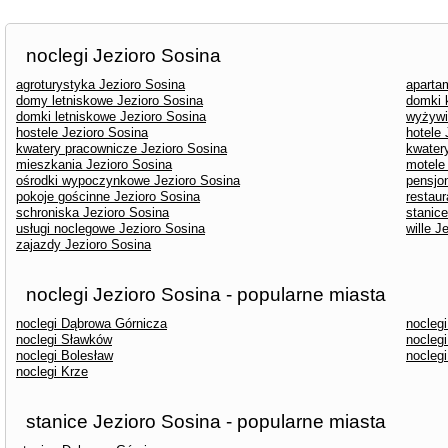
noclegi Jezioro Sosina
agroturystyka Jezioro Sosina
aparta
domy letniskowe Jezioro Sosina
domki 
domki letniskowe Jezioro Sosina
wyżywi
hostele Jezioro Sosina
hotele 
kwatery pracownicze Jezioro Sosina
kwater
mieszkania Jezioro Sosina
motele
ośrodki wypoczynkowe Jezioro Sosina
pensjo
pokoje gościnne Jezioro Sosina
restaur
schroniska Jezioro Sosina
stanice
usługi noclegowe Jezioro Sosina
wille J
zajazdy Jezioro Sosina
noclegi Jezioro Sosina - popularne miasta
noclegi Dąbrowa Górnicza
nocleg
noclegi Sławków
nocleg
noclegi Bolesław
nocleg
noclegi Krze
stanice Jezioro Sosina - popularne miasta