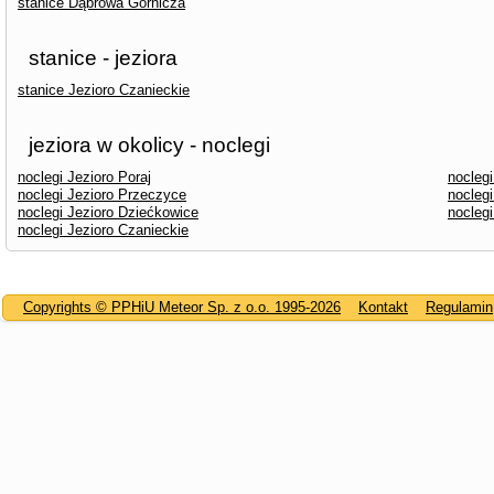
stanice Dąbrowa Górnicza
stanice - jeziora
stanice Jezioro Czanieckie
jeziora w okolicy - noclegi
noclegi Jezioro Poraj
nocleg
noclegi Jezioro Przeczyce
nocleg
noclegi Jezioro Dziećkowice
nocleg
noclegi Jezioro Czanieckie
Copyrights © PPHiU Meteor Sp. z o.o. 1995-2026
Kontakt
Regulamin