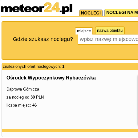
NOCLEGI NA M
NOCLEGI
nazwa obiektu
miejsce
Gdzie szukasz noclegu?
znalezionych ofert noclegowych:
1
Ośrodek Wypoczynkowy Rybaczówka
Dąbrowa Górnicza
za nocleg od
30
PLN
liczba miejsc:
46