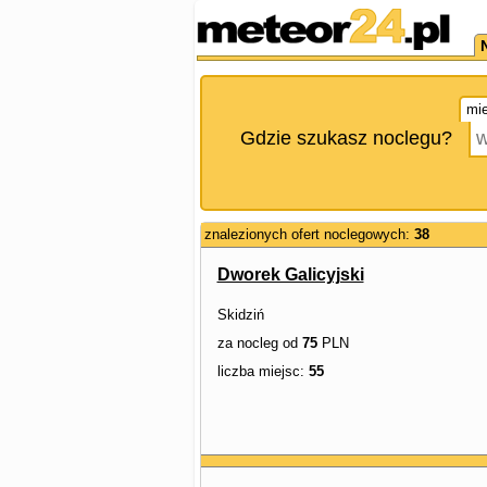
mie
Gdzie szukasz noclegu?
znalezionych ofert noclegowych:
38
Dworek Galicyjski
Skidziń
za nocleg od
75
PLN
liczba miejsc:
55