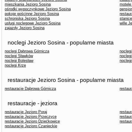
mieszkania Jezioro Sosina
motele
ośrodki wypoczynkowe Jezioro Sosina
pensjo
pokoje gościnne Jezioro Sosina
restaur
schroniska Jezioro Sosina
stanice
usługi noclegowe Jezioro Sosina
wille J
zajazdy Jezioro Sosina
noclegi Jezioro Sosina - popularne miasta
noclegi Dąbrowa Górnicza
nocleg
noclegi Sławków
nocleg
noclegi Bolesław
nocleg
noclegi Krze
restauracje Jezioro Sosina - popularne miasta
restauracje Dąbrowa Górnicza
restau
restauracje - jeziora
restauracje Jezioro Poraj
restaur
restauracje Jezioro Przeczyce
restau
restauracje Jezioro Dziećkowice
restau
restauracje Jezioro Czanieckie