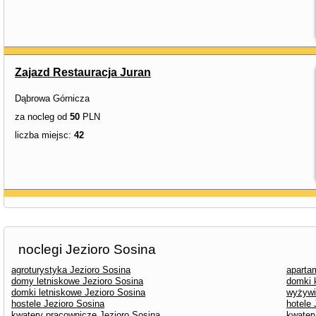
Zajazd Restauracja Juran
Dąbrowa Górnicza
za nocleg od
50
PLN
liczba miejsc:
42
noclegi Jezioro Sosina
agroturystyka Jezioro Sosina
aparta
domy letniskowe Jezioro Sosina
domki 
domki letniskowe Jezioro Sosina
wyżywi
hostele Jezioro Sosina
hotele 
kwatery pracownicze Jezioro Sosina
kwater