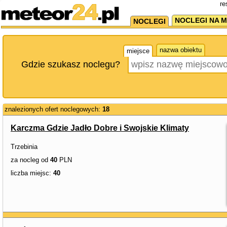
re
NOCLEGI NA M
NOCLEGI
nazwa obiektu
miejsce
Gdzie szukasz noclegu?
znalezionych ofert noclegowych:
18
Karczma Gdzie Jadło Dobre i Swojskie Klimaty
Trzebinia
za nocleg od
40
PLN
liczba miejsc:
40