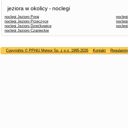
jeziora w okolicy - noclegi
noclegi Jezioro Poraj
nocleg
noclegi Jezioro Przeczyce
nocleg
noclegi Jezioro Dziećkowice
nocleg
noclegi Jezioro Czanieckie
Copyrights © PPHiU Meteor Sp. z o.o. 1995-2026
Kontakt
Regulamin