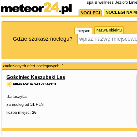
spa & wellness Jezioro Lini
NOCLEGI NA M
NOCLEGI
nazwa obiektu
miejsce
Gdzie szukasz noclegu?
znalezionych ofert noclegowych:
1
Gościniec Kaszubski Las
Bartoszylas
za nocleg od
51
PLN
liczba miejsc:
26