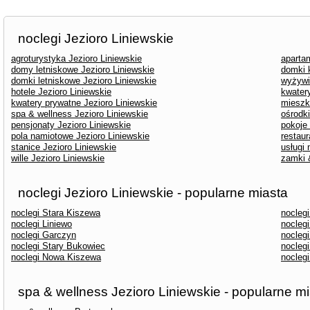
noclegi Jezioro Liniewskie
agroturystyka Jezioro Liniewskie
aparta
domy letniskowe Jezioro Liniewskie
domki 
domki letniskowe Jezioro Liniewskie
wyżywi
hotele Jezioro Liniewskie
kwater
kwatery prywatne Jezioro Liniewskie
mieszk
spa & wellness Jezioro Liniewskie
ośrodk
pensjonaty Jezioro Liniewskie
pokoje 
pola namiotowe Jezioro Liniewskie
restaur
stanice Jezioro Liniewskie
usługi 
wille Jezioro Liniewskie
zamki 
noclegi Jezioro Liniewskie - popularne miasta
noclegi Stara Kiszewa
noclegi
noclegi Liniewo
noclegi
noclegi Garczyn
nocleg
noclegi Stary Bukowiec
nocleg
noclegi Nowa Kiszewa
nocleg
spa & wellness Jezioro Liniewskie - popularne m