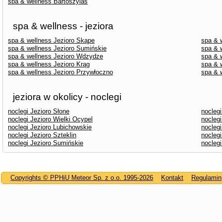
spa & wellness Bartoszylas
spa & wellness - jeziora
spa & wellness Jezioro Skąpe
spa & 
spa & wellness Jezioro Sumińskie
spa & 
spa & wellness Jezioro Wdzydze
spa & 
spa & wellness Jezioro Krąg
spa & 
spa & wellness Jezioro Przywłoczno
spa & 
jeziora w okolicy - noclegi
noclegi Jezioro Słone
noclegi
noclegi Jezioro Wielki Ocypel
noclegi
noclegi Jezioro Lubichowskie
nocleg
noclegi Jezioro Szteklin
noclegi
noclegi Jezioro Sumińskie
nocleg
Copyrights © PPHiU Meteor Sp. z o.o. 1995-2026
Kontakt
Regulamin