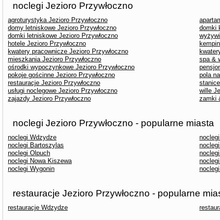
noclegi Jezioro Przywłoczno
agroturystyka Jezioro Przywłoczno
aparta
domy letniskowe Jezioro Przywłoczno
domki 
domki letniskowe Jezioro Przywłoczno
wyżywi
hotele Jezioro Przywłoczno
kempin
kwatery pracownicze Jezioro Przywłoczno
kwater
mieszkania Jezioro Przywłoczno
spa & 
ośrodki wypoczynkowe Jezioro Przywłoczno
pensjo
pokoje gościnne Jezioro Przywłoczno
pola n
restauracje Jezioro Przywłoczno
stanic
usługi noclegowe Jezioro Przywłoczno
wille J
zajazdy Jezioro Przywłoczno
zamki 
noclegi Jezioro Przywłoczno - popularne miasta
noclegi Wdzydze
nocleg
noclegi Bartoszylas
nocleg
noclegi Olpuch
nocleg
noclegi Nowa Kiszewa
nocleg
noclegi Wygonin
nocleg
restauracje Jezioro Przywłoczno - popularne mia
restauracje Wdzydze
restau