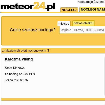
restauracje Jezioro
NOCLEGI NA M
NOCLEGI
nazwa obiektu
miejsce
Gdzie szukasz noclegu?
znalezionych ofert noclegowych:
3
Karczma Viking
Stara Kiszewa
za nocleg od
100
PLN
liczba miejsc:
36