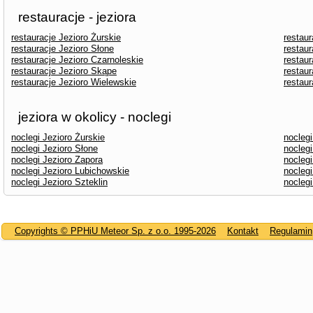
restauracje - jeziora
restauracje Jezioro Żurskie
restaur
restauracje Jezioro Słone
restaur
restauracje Jezioro Czarnoleskie
restaur
restauracje Jezioro Skąpe
restaur
restauracje Jezioro Wielewskie
restau
jeziora w okolicy - noclegi
noclegi Jezioro Żurskie
noclegi
noclegi Jezioro Słone
noclegi
noclegi Jezioro Zapora
noclegi
noclegi Jezioro Lubichowskie
nocleg
noclegi Jezioro Szteklin
noclegi
Copyrights © PPHiU Meteor Sp. z o.o. 1995-2026
Kontakt
Regulamin