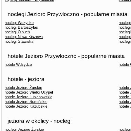
noclegi Jezioro Przywłoczno - popularne miasta
noclegi Wdzydze
nocleg
noclegi Bartoszylas
nocleg
noclegi Olpuch
nocleg
noclegi Nowa Kiszewa
nocleg
noclegi Stawiska
nocleg
hotele Jezioro Przywłoczno - popularne miasta
hotele Wdzydze
hotele
hotele - jeziora
hotele Jezioro Żurskie
hotele 
hotele Jezioro Wielki Ocypel
hotele 
hotele Jezioro Lubichowskie
hotele 
hotele Jezioro Sumińskie
hotele
hotele Jezioro Kazubskie
hotele
jeziora w okolicy - noclegi
noclegi Jezioro Żurskie
noclegi