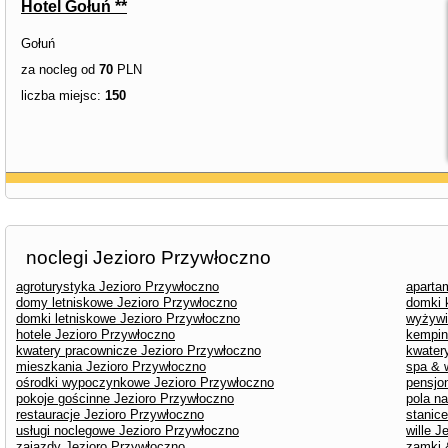
Hotel Gołuń **
Gołuń
za nocleg od
70
PLN
liczba miejsc:
150
noclegi Jezioro Przywłoczno
agroturystyka Jezioro Przywłoczno
aparta
domy letniskowe Jezioro Przywłoczno
domki 
domki letniskowe Jezioro Przywłoczno
wyżywi
hotele Jezioro Przywłoczno
kempin
kwatery pracownicze Jezioro Przywłoczno
kwater
mieszkania Jezioro Przywłoczno
spa & 
ośrodki wypoczynkowe Jezioro Przywłoczno
pensjo
pokoje gościnne Jezioro Przywłoczno
pola n
restauracje Jezioro Przywłoczno
stanic
usługi noclegowe Jezioro Przywłoczno
wille J
zajazdy Jezioro Przywłoczno
zamki 