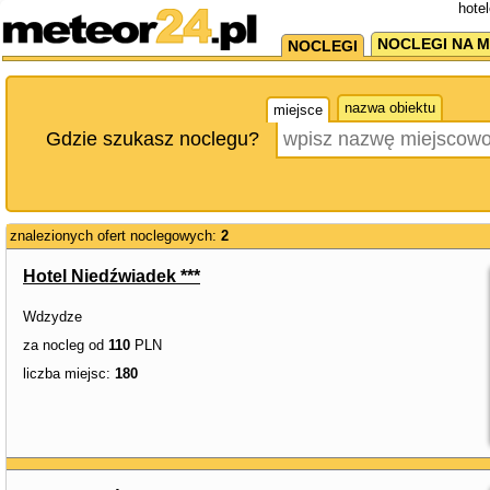
hote
NOCLEGI NA M
NOCLEGI
nazwa obiektu
miejsce
Gdzie szukasz noclegu?
znalezionych ofert noclegowych:
2
Hotel Niedźwiadek ***
Wdzydze
za nocleg od
110
PLN
liczba miejsc:
180