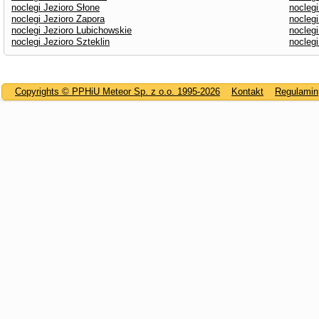
noclegi Jezioro Słone
noclegi
noclegi Jezioro Zapora
noclegi
noclegi Jezioro Lubichowskie
nocleg
noclegi Jezioro Szteklin
noclegi
Copyrights © PPHiU Meteor Sp. z o.o. 1995-2026
Kontakt
Regulamin