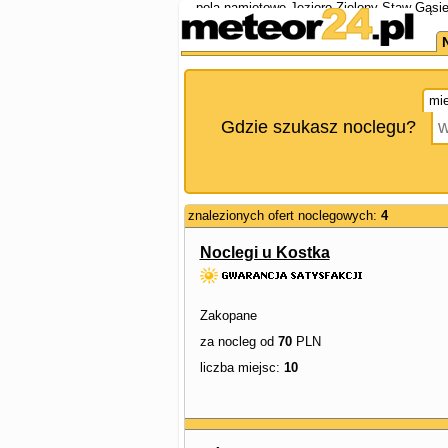
pola namiotowe Jezioro Zielony Staw Gąsie
mie
Gdzie szukasz noclegu?
znalezionych ofert noclegowych:
4
Noclegi u Kostka
Zakopane
za nocleg od
70
PLN
liczba miejsc:
10