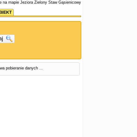
we na mapie Jeziora Zielony Staw Gąsienicowy
BIEKT
aj
rwa pobieranie danych ...