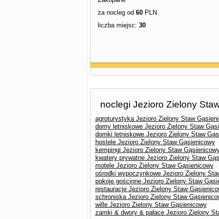
za nocleg od
60
PLN
liczba miejsc:
30
noclegi Jezioro Zielony St
agroturystyka Jezioro Zielony Staw Gąsien
domy letniskowe Jezioro Zielony Staw Gąs
domki letniskowe Jezioro Zielony Staw Gą
hostele Jezioro Zielony Staw Gąsienicowy
kempingi Jezioro Zielony Staw Gąsienicow
kwatery prywatne Jezioro Zielony Staw Gą
motele Jezioro Zielony Staw Gąsienicowy
ośrodki wypoczynkowe Jezioro Zielony St
pokoje gościnne Jezioro Zielony Staw Gąs
restauracje Jezioro Zielony Staw Gąsienic
schroniska Jezioro Zielony Staw Gąsienic
wille Jezioro Zielony Staw Gąsienicowy
zamki & dwory & pałace Jezioro Zielony S