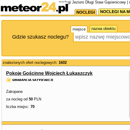
noclegi Jezioro Długi Staw Gąsienicowy |
NOCLEGI NA M
NOCLEGI
nazwa obiektu
miejsce
Gdzie szukasz noclegu?
znalezionych ofert noclegowych:
1602
Pokoje Gościnne Wojciech Łukaszczyk
Zakopane
za nocleg od
50
PLN
liczba miejsc:
70