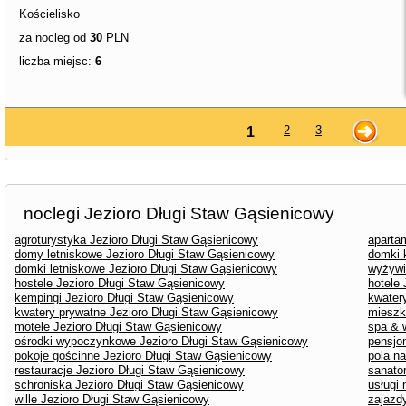
Kościelisko
za nocleg od
30
PLN
liczba miejsc:
6
2
3
1
noclegi Jezioro Długi Staw Gąsienicowy
agroturystyka Jezioro Długi Staw Gąsienicowy
aparta
domy letniskowe Jezioro Długi Staw Gąsienicowy
domki 
domki letniskowe Jezioro Długi Staw Gąsienicowy
wyżywi
hostele Jezioro Długi Staw Gąsienicowy
hotele
kempingi Jezioro Długi Staw Gąsienicowy
kwater
kwatery prywatne Jezioro Długi Staw Gąsienicowy
mieszk
motele Jezioro Długi Staw Gąsienicowy
spa & 
ośrodki wypoczynkowe Jezioro Długi Staw Gąsienicowy
pensjo
pokoje gościnne Jezioro Długi Staw Gąsienicowy
pola n
restauracje Jezioro Długi Staw Gąsienicowy
sanato
schroniska Jezioro Długi Staw Gąsienicowy
usługi
wille Jezioro Długi Staw Gąsienicowy
zajazd