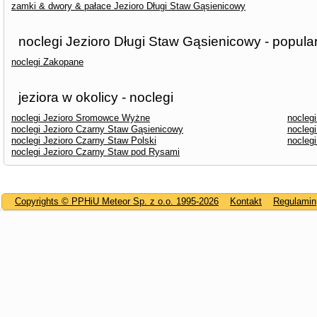
zamki & dwory & pałace Jezioro Długi Staw Gąsienicowy
noclegi Jezioro Długi Staw Gąsienicowy - popula
noclegi Zakopane
jeziora w okolicy - noclegi
noclegi Jezioro Sromowce Wyżne
noclegi
noclegi Jezioro Czarny Staw Gąsienicowy
nocleg
noclegi Jezioro Czarny Staw Polski
nocleg
noclegi Jezioro Czarny Staw pod Rysami
Copyrights © PPHiU Meteor Sp. z o.o. 1995-2026
Kontakt
Regulamin