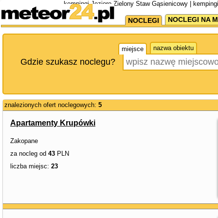
kempingi Jezioro Zielony Staw Gąsienicowy | kemping
NOCLEGI NA M
NOCLEGI
nazwa obiektu
miejsce
Gdzie szukasz noclegu?
znalezionych ofert noclegowych:
5
Apartamenty Krupówki
Zakopane
za nocleg od
43
PLN
liczba miejsc:
23