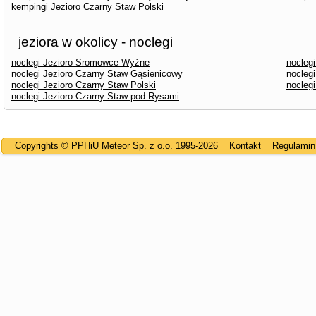
kempingi Jezioro Czarny Staw Polski
jeziora w okolicy - noclegi
noclegi Jezioro Sromowce Wyżne
noclegi
noclegi Jezioro Czarny Staw Gąsienicowy
nocleg
noclegi Jezioro Czarny Staw Polski
nocleg
noclegi Jezioro Czarny Staw pod Rysami
Copyrights © PPHiU Meteor Sp. z o.o. 1995-2026
Kontakt
Regulamin