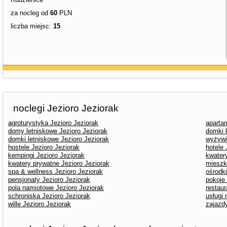
za nocleg od
60
PLN
liczba miejsc:
15
noclegi Jezioro Jeziorak
agroturystyka Jezioro Jeziorak
aparta
domy letniskowe Jezioro Jeziorak
domki 
domki letniskowe Jezioro Jeziorak
wyżywi
hostele Jezioro Jeziorak
hotele 
kempingi Jezioro Jeziorak
kwater
kwatery prywatne Jezioro Jeziorak
mieszk
spa & wellness Jezioro Jeziorak
ośrodk
pensjonaty Jezioro Jeziorak
pokoje
pola namiotowe Jezioro Jeziorak
restaur
schroniska Jezioro Jeziorak
usługi 
wille Jezioro Jeziorak
zajazdy