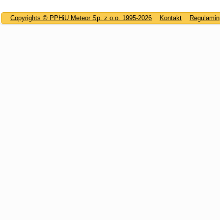
Copyrights © PPHiU Meteor Sp. z o.o. 1995-2026
Kontakt
Regulamin