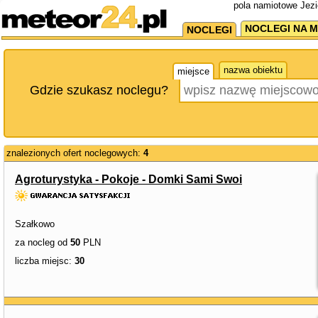
pola namiotowe Jezi
NOCLEGI NA M
NOCLEGI
nazwa obiektu
miejsce
Gdzie szukasz noclegu?
znalezionych ofert noclegowych:
4
Agroturystyka - Pokoje - Domki Sami Swoi
Szałkowo
za nocleg od
50
PLN
liczba miejsc:
30