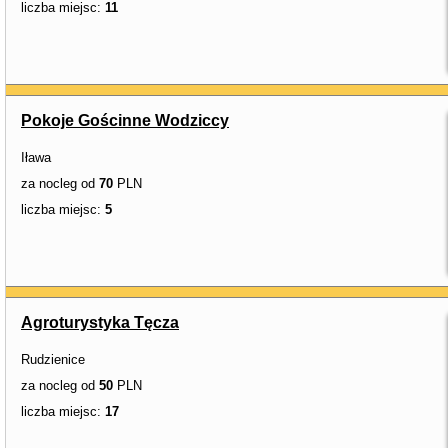
liczba miejsc:
11
Pokoje Gościnne Wodziccy
Iława
za nocleg od
70
PLN
liczba miejsc:
5
Agroturystyka Tęcza
Rudzienice
za nocleg od
50
PLN
liczba miejsc:
17