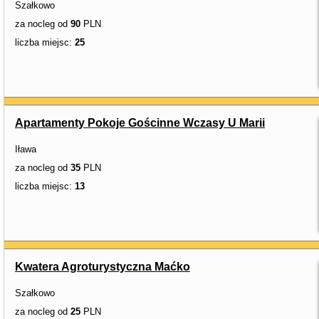
Szałkowo
za nocleg od
90
PLN
liczba miejsc:
25
Apartamenty Pokoje Gościnne Wczasy U Marii
Iława
za nocleg od
35
PLN
liczba miejsc:
13
Kwatera Agroturystyczna Maćko
Szałkowo
za nocleg od
25
PLN