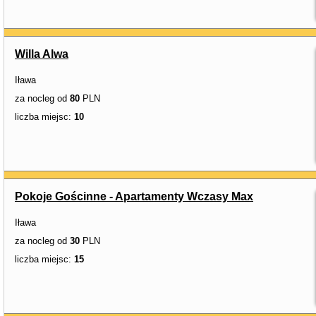
Willa Alwa
Iława
za nocleg od
80
PLN
liczba miejsc:
10
Pokoje Gościnne - Apartamenty Wczasy Max
Iława
za nocleg od
30
PLN
liczba miejsc:
15