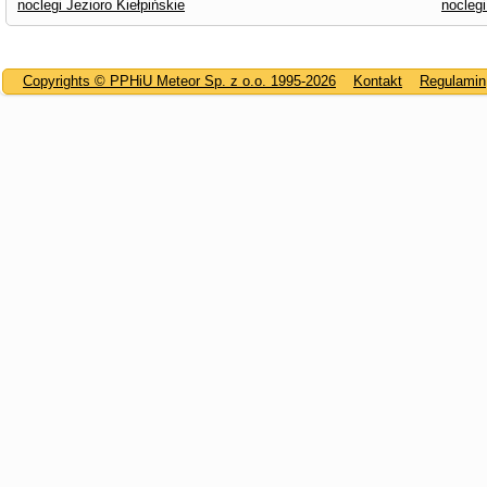
noclegi Jezioro Kiełpińskie
noclegi
Copyrights © PPHiU Meteor Sp. z o.o. 1995-2026
Kontakt
Regulamin