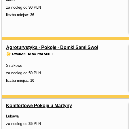
za nocleg od
90
PLN
liczba miejsc:
26
Agroturystyka - Pokoje - Domki Sami Swoi
Szałkowo
za nocleg od
50
PLN
liczba miejsc:
30
Komfortowe Pokoje u Martyny
Lubawa
za nocleg od
35
PLN