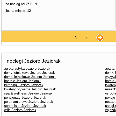
za nocleg od
25
PLN
liczba miejsc:
12
2
1
noclegi Jezioro Jeziorak
agroturystyka Jezioro Jeziorak
aparta
domy letniskowe Jezioro Jeziorak
domki 
domki letniskowe Jezioro Jeziorak
wyżywi
hostele Jezioro Jeziorak
hotele 
kempingi Jezioro Jeziorak
kwater
kwatery prywatne Jezioro Jeziorak
mieszk
spa & wellness Jezioro Jeziorak
ośrodk
pensjonaty Jezioro Jeziorak
pokoje
pola namiotowe Jezioro Jeziorak
restaur
schroniska Jezioro Jeziorak
usługi 
wille Jezioro Jeziorak
zajazdy