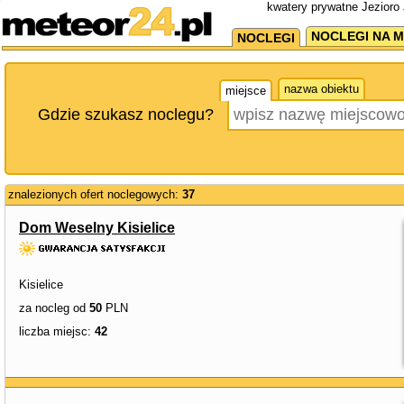
kwatery prywatne Jezioro 
NOCLEGI NA M
NOCLEGI
nazwa obiektu
miejsce
Gdzie szukasz noclegu?
znalezionych ofert noclegowych:
37
Dom Weselny Kisielice
Kisielice
za nocleg od
50
PLN
liczba miejsc:
42