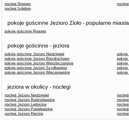
noclegi Rogowo
nocleg
noclegi Izdebno
pokoje gościnne Jezioro Zioło - popularne miasta
pokoje gościnne Rogowo
pokoje gościnne - jeziora
pokoje gościnne Jezioro Niedzięgiel
pokoje
pokoje gościnne Jezioro Biezdruchowo
pokoje
pokoje gościnne Jezioro Wierzbiczańskie
pokoje
pokoje gościnne Jezioro Szydłowskie
pokoje
pokoje gościnne Jezioro Wiecanowskie
pokoje
jeziora w okolicy - noclegi
noclegi Jezioro Niedzięgiel
noclegi
noclegi Jezioro Budzisławskie
nocleg
noclegi Jezioro Lednickie
noclegi
noclegi Jezioro Popielewskie
nocleg
noclegi Jezioro Kłeckie
nocleg