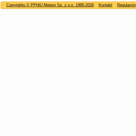
Copyrights © PPHiU Meteor Sp. z o.o. 1995-2026
Kontakt
Regulamin