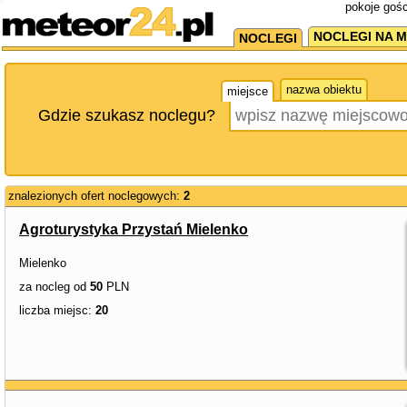
pokoje gośc
NOCLEGI NA M
NOCLEGI
nazwa obiektu
miejsce
Gdzie szukasz noclegu?
znalezionych ofert noclegowych:
2
Agroturystyka Przystań Mielenko
Mielenko
za nocleg od
50
PLN
liczba miejsc:
20