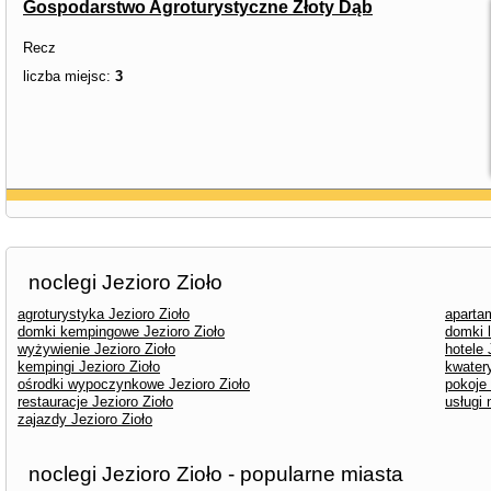
Gospodarstwo Agroturystyczne Złoty Dąb
Recz
liczba miejsc:
3
noclegi Jezioro Zioło
agroturystyka Jezioro Zioło
apartam
domki kempingowe Jezioro Zioło
domki l
wyżywienie Jezioro Zioło
hotele 
kempingi Jezioro Zioło
kwatery
ośrodki wypoczynkowe Jezioro Zioło
pokoje 
restauracje Jezioro Zioło
usługi 
zajazdy Jezioro Zioło
noclegi Jezioro Zioło - popularne miasta