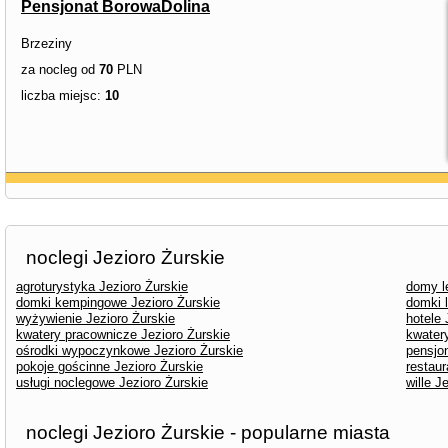
Pensjonat BorowaDolina
Brzeziny
za nocleg od
70
PLN
liczba miejsc:
10
noclegi Jezioro Żurskie
agroturystyka Jezioro Żurskie
domy l
domki kempingowe Jezioro Żurskie
domki 
wyżywienie Jezioro Żurskie
hotele 
kwatery pracownicze Jezioro Żurskie
kwater
ośrodki wypoczynkowe Jezioro Żurskie
pensjon
pokoje gościnne Jezioro Żurskie
restaur
usługi noclegowe Jezioro Żurskie
wille J
noclegi Jezioro Żurskie - popularne miasta