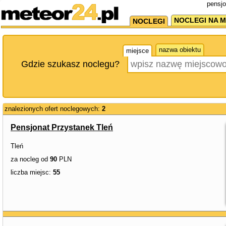
pensjo
NOCLEGI NA M
NOCLEGI
nazwa obiektu
miejsce
Gdzie szukasz noclegu?
znalezionych ofert noclegowych:
2
Pensjonat Przystanek Tleń
Tleń
za nocleg od
90
PLN
liczba miejsc:
55