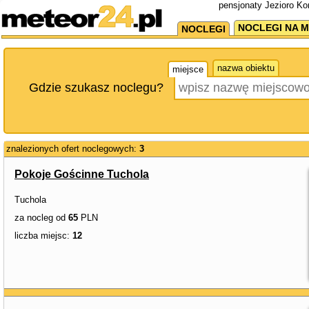
pensjonaty Jezioro Ko
NOCLEGI NA M
NOCLEGI
nazwa obiektu
miejsce
Gdzie szukasz noclegu?
znalezionych ofert noclegowych:
3
Pokoje Gościnne Tuchola
Tuchola
za nocleg od
65
PLN
liczba miejsc:
12