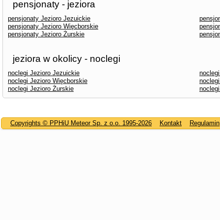
pensjonaty - jeziora
pensjonaty Jezioro Jezuickie
pensjo
pensjonaty Jezioro Więcborskie
pensjo
pensjonaty Jezioro Żurskie
pensjo
jeziora w okolicy - noclegi
noclegi Jezioro Jezuickie
noclegi
noclegi Jezioro Więcborskie
nocleg
noclegi Jezioro Żurskie
noclegi
Copyrights © PPHiU Meteor Sp. z o.o. 1995-2026
Kontakt
Regulamin