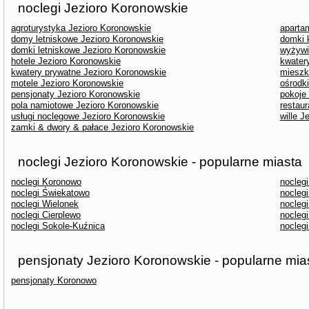
noclegi Jezioro Koronowskie
agroturystyka Jezioro Koronowskie
aparta
domy letniskowe Jezioro Koronowskie
domki 
domki letniskowe Jezioro Koronowskie
wyżywi
hotele Jezioro Koronowskie
kwater
kwatery prywatne Jezioro Koronowskie
mieszk
motele Jezioro Koronowskie
ośrodk
pensjonaty Jezioro Koronowskie
pokoje
pola namiotowe Jezioro Koronowskie
restau
usługi noclegowe Jezioro Koronowskie
wille J
zamki & dwory & pałace Jezioro Koronowskie
noclegi Jezioro Koronowskie - popularne miasta
noclegi Koronowo
nocleg
noclegi Świekatowo
nocleg
noclegi Wielonek
nocleg
noclegi Cierplewo
nocleg
noclegi Sokole-Kuźnica
nocleg
pensjonaty Jezioro Koronowskie - popularne mia
pensjonaty Koronowo