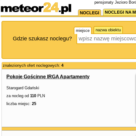
pensjonaty Jezioro Bor
NOCLEGI NA M
NOCLEGI
nazwa obiektu
miejsce
Gdzie szukasz noclegu?
znalezionych ofert noclegowych:
4
Pokoje Gościnne IRGA Apartamenty
Starogard Gdański
za nocleg od
110
PLN
liczba miejsc:
25