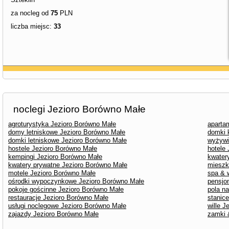
za nocleg od
75
PLN
liczba miejsc:
33
noclegi Jezioro Borówno Małe
agroturystyka Jezioro Borówno Małe
aparta
domy letniskowe Jezioro Borówno Małe
domki 
domki letniskowe Jezioro Borówno Małe
wyżywi
hostele Jezioro Borówno Małe
hotele
kempingi Jezioro Borówno Małe
kwater
kwatery prywatne Jezioro Borówno Małe
mieszk
motele Jezioro Borówno Małe
spa & 
ośrodki wypoczynkowe Jezioro Borówno Małe
pensjo
pokoje gościnne Jezioro Borówno Małe
pola n
restauracje Jezioro Borówno Małe
stanic
usługi noclegowe Jezioro Borówno Małe
wille 
zajazdy Jezioro Borówno Małe
zamki 