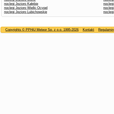
noclegi Jezioro Kałębie
nocleg
noclegi Jezioro Wielki Ocypel
noclegi
noclegi Jezioro Lubichowskie
noclegi
Copyrights © PPHiU Meteor Sp. z o.o. 1995-2026
Kontakt
Regulamin