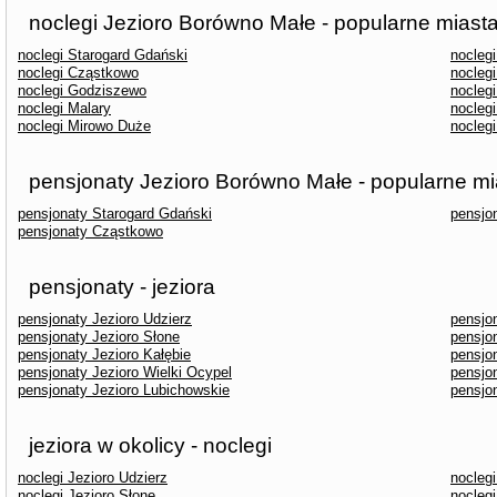
noclegi Jezioro Borówno Małe - popularne miast
noclegi Starogard Gdański
nocleg
noclegi Cząstkowo
noclegi
noclegi Godziszewo
nocleg
noclegi Malary
nocleg
noclegi Mirowo Duże
nocleg
pensjonaty Jezioro Borówno Małe - popularne mi
pensjonaty Starogard Gdański
pensjo
pensjonaty Cząstkowo
pensjonaty - jeziora
pensjonaty Jezioro Udzierz
pensjo
pensjonaty Jezioro Słone
pensjo
pensjonaty Jezioro Kałębie
pensjo
pensjonaty Jezioro Wielki Ocypel
pensjo
pensjonaty Jezioro Lubichowskie
pensjon
jeziora w okolicy - noclegi
noclegi Jezioro Udzierz
nocleg
noclegi Jezioro Słone
noclegi