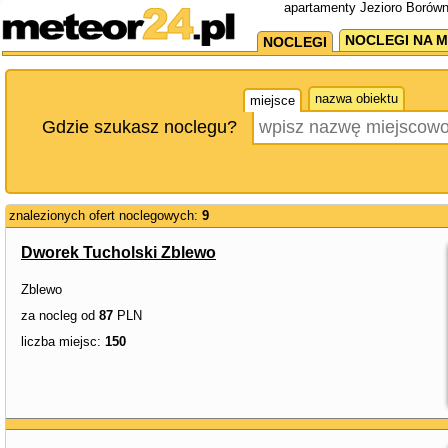
apartamenty Jezioro Borówn
NOCLEGI NA M
NOCLEGI
nazwa obiektu
miejsce
Gdzie szukasz noclegu?
znalezionych ofert noclegowych:
9
Dworek Tucholski Zblewo
Zblewo
za nocleg od
87
PLN
liczba miejsc:
150