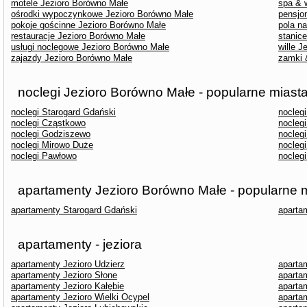
motele Jezioro Borówno Małe
spa & 
ośrodki wypoczynkowe Jezioro Borówno Małe
pensjo
pokoje gościnne Jezioro Borówno Małe
pola n
restauracje Jezioro Borówno Małe
stanic
usługi noclegowe Jezioro Borówno Małe
wille 
zajazdy Jezioro Borówno Małe
zamki 
noclegi Jezioro Borówno Małe - popularne miast
noclegi Starogard Gdański
nocleg
noclegi Cząstkowo
noclegi
noclegi Godziszewo
nocleg
noclegi Mirowo Duże
nocleg
noclegi Pawłowo
nocleg
apartamenty Jezioro Borówno Małe - popularne 
apartamenty Starogard Gdański
aparta
apartamenty - jeziora
apartamenty Jezioro Udzierz
aparta
apartamenty Jezioro Słone
aparta
apartamenty Jezioro Kałębie
aparta
apartamenty Jezioro Wielki Ocypel
aparta