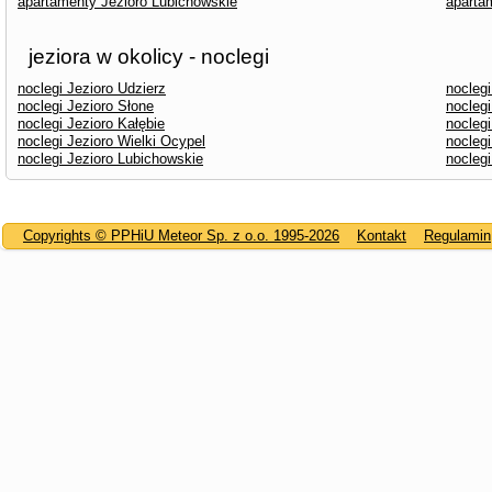
apartamenty Jezioro Lubichowskie
aparta
jeziora w okolicy - noclegi
noclegi Jezioro Udzierz
nocleg
noclegi Jezioro Słone
noclegi
noclegi Jezioro Kałębie
nocleg
noclegi Jezioro Wielki Ocypel
noclegi
noclegi Jezioro Lubichowskie
noclegi
Copyrights © PPHiU Meteor Sp. z o.o. 1995-2026
Kontakt
Regulamin