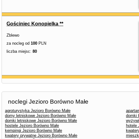
Gościniec Konopielka **
Zblewo
za nocleg od
100
PLN
liczba miejsc:
80
noclegi Jezioro Borówno Małe
agroturystyka Jezioro Borówno Małe
aparta
domy letniskowe Jezioro Borówno Małe
domki 
domki letniskowe Jezioro Borówno Małe
wyżywi
hostele Jezioro Borówno Małe
hotele
kempingi Jezioro Borówno Małe
kwater
kwatery prywatne Jezioro Borówno Małe
mieszk