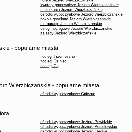
hotele Jezioro Wierzbiczańskie
kwatery pracownicze Jezioro Wierzbiczańskie
mieszkania Jezioro Wierzbiczańskie
ośrodki wypoczynkowe Jezioro Wierzbiczańskie
pokoje gościnne Jezioro Wierzbiczańskie
restauracje Jezioro Wierzbiczańskie
usługi noclegowe Jezioro Wierzbiczańskie
zajazdy Jezioro Wierzbiczańskie
skie - popularne miasta
noclegi Trzemeszno
noclegi Osiniec
noclegi Gaj
ro Wierzbiczańskie - popularne miasta
ośrodki wypoczynkowe Gniezno
iora
ośrodki wypoczynkowe Jezioro Powidzkie
ośrodki wypoczynkowe Jezioro Popielewskie
e
ośrodki wypoczynkowe Jezioro Kłeckie