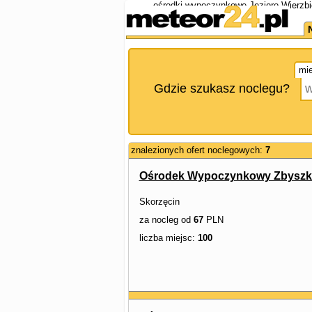
ośrodki wypoczynkowe Jezioro Wierzbi
mie
Gdzie szukasz noclegu?
znalezionych ofert noclegowych:
7
Ośrodek Wypoczynkowy Zbysz
Skorzęcin
za nocleg od
67
PLN
liczba miejsc:
100