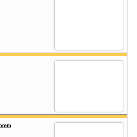
iorem