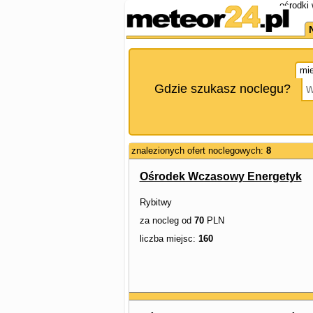
ośrodki
mie
Gdzie szukasz noclegu?
znalezionych ofert noclegowych:
8
Ośrodek Wczasowy Energetyk
Rybitwy
za nocleg od
70
PLN
liczba miejsc:
160