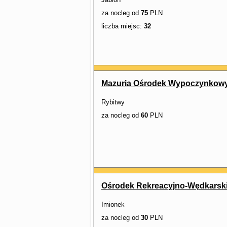
za nocleg od
75
PLN
liczba miejsc:
32
Mazuria Ośrodek Wypoczynkow
Rybitwy
za nocleg od
60
PLN
Ośrodek Rekreacyjno-Wędkarsk
Imionek
za nocleg od
30
PLN