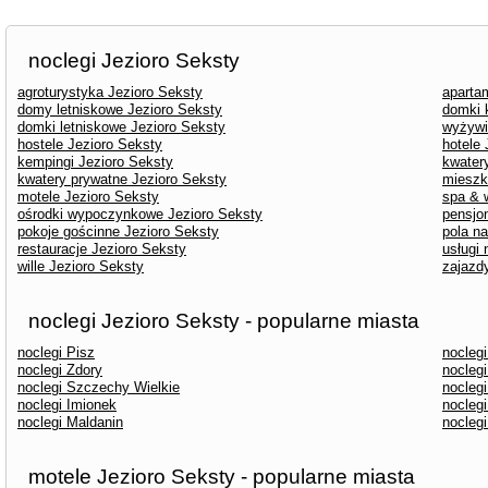
noclegi Jezioro Seksty
agroturystyka Jezioro Seksty
aparta
domy letniskowe Jezioro Seksty
domki 
domki letniskowe Jezioro Seksty
wyżywi
hostele Jezioro Seksty
hotele 
kempingi Jezioro Seksty
kwater
kwatery prywatne Jezioro Seksty
mieszk
motele Jezioro Seksty
spa & 
ośrodki wypoczynkowe Jezioro Seksty
pensjo
pokoje gościnne Jezioro Seksty
pola n
restauracje Jezioro Seksty
usługi
wille Jezioro Seksty
zajazd
noclegi Jezioro Seksty - popularne miasta
noclegi Pisz
noclegi
noclegi Zdory
nocleg
noclegi Szczechy Wielkie
nocleg
noclegi Imionek
nocleg
noclegi Maldanin
noclegi
motele Jezioro Seksty - popularne miasta