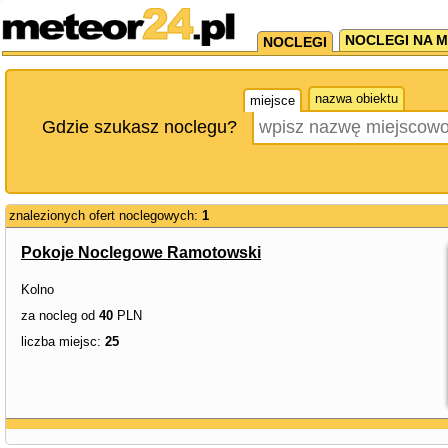
NOCLEGI NA M
NOCLEGI
nazwa obiektu
miejsce
Gdzie szukasz noclegu?
znalezionych ofert noclegowych:
1
Pokoje Noclegowe Ramotowski
Kolno
za nocleg od
40
PLN
liczba miejsc:
25