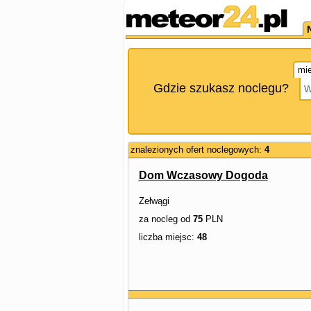
mie
Gdzie szukasz noclegu?
znalezionych ofert noclegowych:
4
Dom Wczasowy Dogoda
Zełwągi
za nocleg od
75
PLN
liczba miejsc:
48