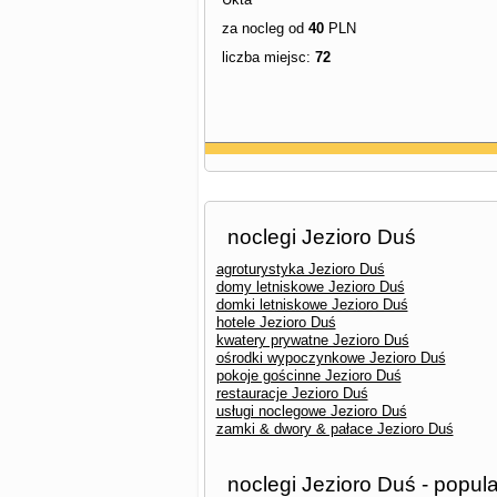
za nocleg od
40
PLN
liczba miejsc:
72
noclegi Jezioro Duś
agroturystyka Jezioro Duś
domy letniskowe Jezioro Duś
domki letniskowe Jezioro Duś
hotele Jezioro Duś
kwatery prywatne Jezioro Duś
ośrodki wypoczynkowe Jezioro Duś
pokoje gościnne Jezioro Duś
restauracje Jezioro Duś
usługi noclegowe Jezioro Duś
zamki & dwory & pałace Jezioro Duś
noclegi Jezioro Duś - popul