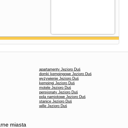
apartamenty Jezioro Duś
domki kempingowe Jezioro Duś
wyżywienie Jezioro Duś
kempingi Jezioro Duś
motele Jezioro Duś
pensjonaty Jezioro Duś
pola namiotowe Jezioro Duś
stanice Jezioro Duś
wille Jezioro Duś
arne miasta