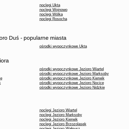
noclegi Ukta
noclegi Wojnowo
noclegi Wólka
noclegi Rosocha
ro Duś - popularne miasta
ośrodki wypoczynkowe Ukta
iora
ośrodki wypoczynkowe Jezioro Wiartel
ośrodki wypoczynkowe Jezioro Marksoby
ie
ośrodki wypoczynkowe Jezioro Kierwik
k
ośrodki wypoczynkowe Jezioro Nocice
ośrodki wypoczynkowe Jezioro Nidzkie
noclegi Jezioro Wiartel
noclegi Jezioro Marksoby
noclegi Jezioro Kierwik
noclegi Jezioro Brzozolasek
noclegi Jezioro Wałpusz