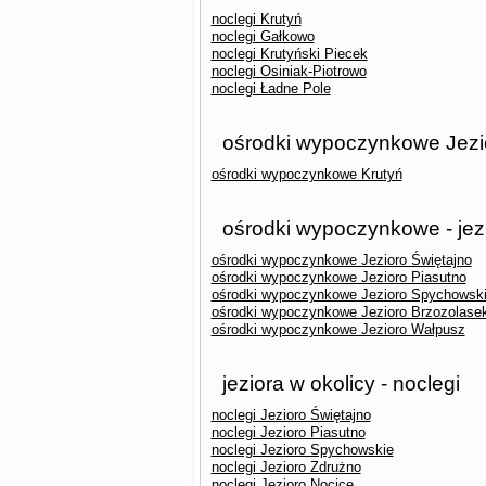
noclegi Krutyń
noclegi Gałkowo
noclegi Krutyński Piecek
noclegi Osiniak-Piotrowo
noclegi Ładne Pole
ośrodki wypoczynkowe Jezio
ośrodki wypoczynkowe Krutyń
ośrodki wypoczynkowe - jez
ośrodki wypoczynkowe Jezioro Świętajno
ośrodki wypoczynkowe Jezioro Piasutno
ośrodki wypoczynkowe Jezioro Spychowsk
ośrodki wypoczynkowe Jezioro Brzozolase
ośrodki wypoczynkowe Jezioro Wałpusz
jeziora w okolicy - noclegi
noclegi Jezioro Świętajno
noclegi Jezioro Piasutno
noclegi Jezioro Spychowskie
noclegi Jezioro Zdrużno
noclegi Jezioro Nocice