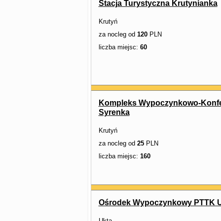
Stacja Turystyczna Krutynianka
Krutyń
za nocleg od
120
PLN
liczba miejsc:
60
Kompleks Wypoczynkowo-Konfe
Syrenka
Krutyń
za nocleg od
25
PLN
liczba miejsc:
160
Ośrodek Wypoczynkowy PTTK U
Ukta