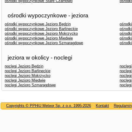
ośrodki wypoczynkowe Stare Czarnowo
ośrodk
ośrodki wypoczynkowe - jeziora
ośrodki wypoczynkowe Jezioro Będzin
ośrodk
ośrodki wypoczynkowe Jezioro Barlineckie
ośrodk
ośrodki wypoczynkowe Jezioro Mokrzycko
ośrodk
ośrodki wypoczynkowe Jezioro Miedwie
ośrodk
ośrodki wypoczynkowe Jezioro Szmaragdowe
ośrodk
jeziora w okolicy - noclegi
noclegi Jezioro Będzin
nocleg
noclegi Jezioro Barlineckie
nocleg
noclegi Jezioro Mokrzycko
noclegi
noclegi Jezioro Miedwie
noclegi
noclegi Jezioro Szmaragdowe
noclegi
Copyrights © PPHiU Meteor Sp. z o.o. 1995-2026
Kontakt
Regulamin