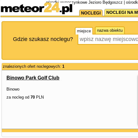
ośrodki wypoczynkowe Jezioro Będgoszcz | ośrod
NOCLEGI NA M
NOCLEGI
nazwa obiektu
miejsce
Gdzie szukasz noclegu?
znalezionych ofert noclegowych:
1
Binowo Park Golf Club
Binowo
za nocleg od
70
PLN