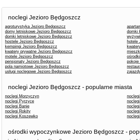
noclegi Jezioro Będgoszcz
agroturystyka Jezioro Będgoszcz
aparta
domy letniskowe Jezioro Będgoszcz
domki 
domki letniskowe Jezioro Będgoszcz
wyżywi
hostele Jezioro Będgoszcz
hotele
kempingi Jezioro Będgoszcz
kwater
kwatery prywatne Jezioro Będgoszcz
mieszk
motele Jezioro Będgoszcz
ośrodk
pensjonaty Jezioro Będgoszcz
pokoje
pola namiotowe Jezioro Będgoszcz
restau
usługi noclegowe Jezioro Będgoszcz
zajazd
noclegi Jezioro Będgoszcz - popularne miasta
noclegi Morzyczyn
nocleg
noclegi Pyrzyce
noclegi
noclegi Banie
noclegi
noclegi Rokity
nocleg
noclegi Koszewko
nocleg
ośrodki wypoczynkowe Jezioro Będgoszcz - pop