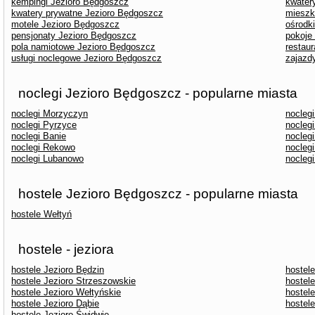
kempingi Jezioro Będgoszcz
kwater
kwatery prywatne Jezioro Będgoszcz
mieszk
motele Jezioro Będgoszcz
ośrodk
pensjonaty Jezioro Będgoszcz
pokoje
pola namiotowe Jezioro Będgoszcz
restau
usługi noclegowe Jezioro Będgoszcz
zajazd
noclegi Jezioro Będgoszcz - popularne miasta
noclegi Morzyczyn
nocleg
noclegi Pyrzyce
noclegi
noclegi Banie
nocleg
noclegi Rekowo
nocleg
noclegi Lubanowo
nocleg
hostele Jezioro Będgoszcz - popularne miasta
hostele Wełtyń
hostele - jeziora
hostele Jezioro Będzin
hostel
hostele Jezioro Strzeszowskie
hostel
hostele Jezioro Wełtyńskie
hostel
hostele Jezioro Dąbie
hostele
hostele Jezioro Świdwie