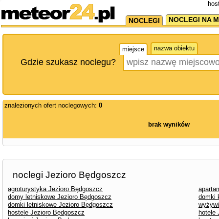
hos
NOCLEGI NA M
NOCLEGI
nazwa obiektu
miejsce
Gdzie szukasz noclegu?
znalezionych ofert noclegowych:
0
brak wyników
noclegi Jezioro Będgoszcz
agroturystyka Jezioro Będgoszcz
aparta
domy letniskowe Jezioro Będgoszcz
domki 
domki letniskowe Jezioro Będgoszcz
wyżywi
hostele Jezioro Będgoszcz
hotele