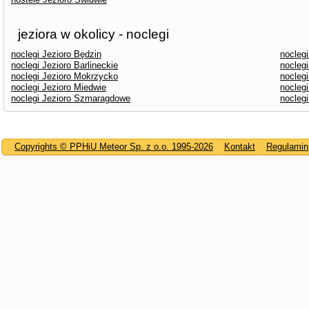
jeziora w okolicy - noclegi
noclegi Jezioro Będzin
nocleg
noclegi Jezioro Barlineckie
nocleg
noclegi Jezioro Mokrzycko
noclegi
noclegi Jezioro Miedwie
noclegi
noclegi Jezioro Szmaragdowe
noclegi
Copyrights © PPHiU Meteor Sp. z o.o. 1995-2026
Kontakt
Regulamin