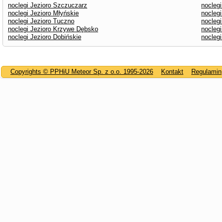
noclegi Jezioro Szczuczarz
noclegi
noclegi Jezioro Młyńskie
noclegi
noclegi Jezioro Tuczno
nocleg
noclegi Jezioro Krzywe Dębsko
noclegi
noclegi Jezioro Dobińskie
nocleg
Copyrights © PPHiU Meteor Sp. z o.o. 1995-2026
Kontakt
Regulamin