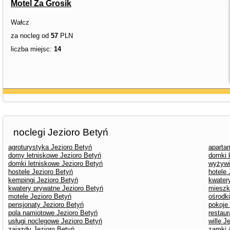
Motel Za Grosik
Wałcz
za nocleg od
57
PLN
liczba miejsc:
14
noclegi Jezioro Betyń
agroturystyka Jezioro Betyń
aparta
domy letniskowe Jezioro Betyń
domki 
domki letniskowe Jezioro Betyń
wyżywi
hostele Jezioro Betyń
hotele 
kempingi Jezioro Betyń
kwater
kwatery prywatne Jezioro Betyń
mieszk
motele Jezioro Betyń
ośrodk
pensjonaty Jezioro Betyń
pokoje
pola namiotowe Jezioro Betyń
restaur
usługi noclegowe Jezioro Betyń
wille J
zajazdy Jezioro Betyń
zamki 