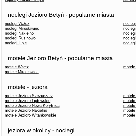
noclegi Jezioro Betyń - popularne miasta
noclegi Wałcz
nocleg
noclegi Mirosławiec
nocleg
noclegi Nakielno
nocleg
noclegi Rusinowo
noclegi
noclegi Lipie
nocleg
motele Jezioro Betyń - popularne miasta
motele Wałcz
motele
motele Mirosławiec
motele - jeziora
motele Jezioro Szczuczarz
motele
motele Jezioro Liptowskie
motele
motele Jezioro Nowa Korytnica
motele
motele Jezioro Nakielno
motele
motele Jezioro Witankowskie
motele
jeziora w okolicy - noclegi