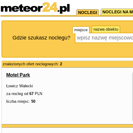
NOCLEGI NA M
NOCLEGI
nazwa obiektu
miejsce
Gdzie szukasz noclegu?
znalezionych ofert noclegowych:
2
Motel Park
Łowicz Wałecki
za nocleg od
67
PLN
liczba miejsc:
50