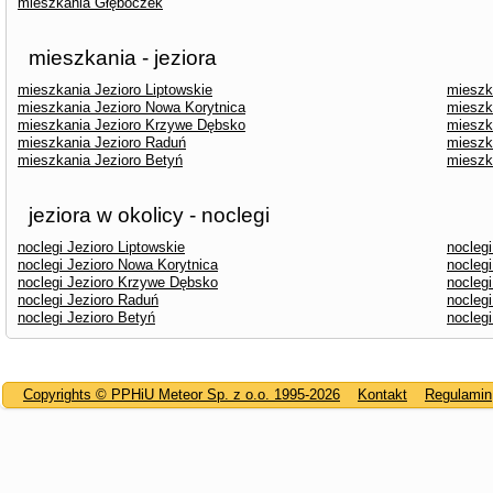
mieszkania Głęboczek
mieszkania - jeziora
mieszkania Jezioro Liptowskie
mieszk
mieszkania Jezioro Nowa Korytnica
mieszk
mieszkania Jezioro Krzywe Dębsko
mieszk
mieszkania Jezioro Raduń
mieszk
mieszkania Jezioro Betyń
mieszk
jeziora w okolicy - noclegi
noclegi Jezioro Liptowskie
nocleg
noclegi Jezioro Nowa Korytnica
noclegi
noclegi Jezioro Krzywe Dębsko
noclegi
noclegi Jezioro Raduń
noclegi
noclegi Jezioro Betyń
nocleg
Copyrights © PPHiU Meteor Sp. z o.o. 1995-2026
Kontakt
Regulamin