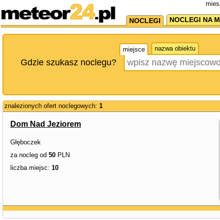
mies
NOCLEGI NA M
NOCLEGI
nazwa obiektu
miejsce
Gdzie szukasz noclegu?
znalezionych ofert noclegowych:
1
Dom Nad Jeziorem
Głęboczek
za nocleg od
50
PLN
liczba miejsc:
10