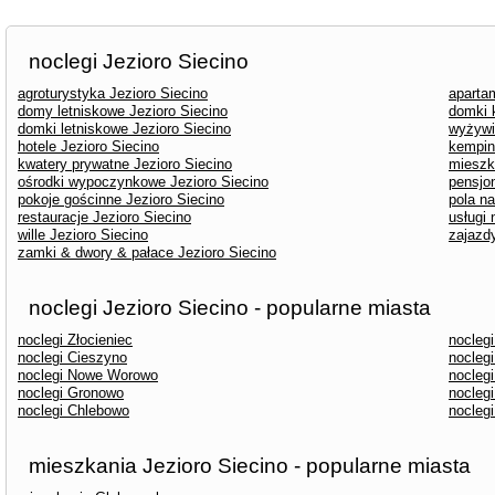
noclegi Jezioro Siecino
agroturystyka Jezioro Siecino
aparta
domy letniskowe Jezioro Siecino
domki 
domki letniskowe Jezioro Siecino
wyżywi
hotele Jezioro Siecino
kempin
kwatery prywatne Jezioro Siecino
mieszk
ośrodki wypoczynkowe Jezioro Siecino
pensjon
pokoje gościnne Jezioro Siecino
pola n
restauracje Jezioro Siecino
usługi 
wille Jezioro Siecino
zajazdy
zamki & dwory & pałace Jezioro Siecino
noclegi Jezioro Siecino - popularne miasta
noclegi Złocieniec
nocleg
noclegi Cieszyno
noclegi
noclegi Nowe Worowo
nocleg
noclegi Gronowo
noclegi
noclegi Chlebowo
noclegi
mieszkania Jezioro Siecino - popularne miasta