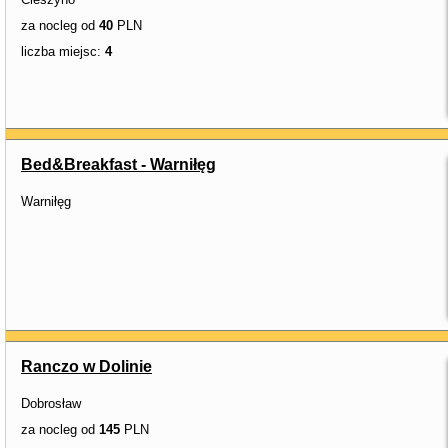
za nocleg od
40
PLN
liczba miejsc:
4
Bed&Breakfast - Warniłęg
Warniłęg
Ranczo w Dolinie
Dobrosław
za nocleg od
145
PLN