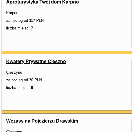
Agroturystyka Twój dom Karpno
Karpno
za nocleg od
117
PLN
liczba miejsc:
7
Kwatery Prywatne Cieszno
Cieszyno
za nocleg od
30
PLN
liczba miejsc:
6
Wczasy na Pojezierzu Drawskim
Cieszyno