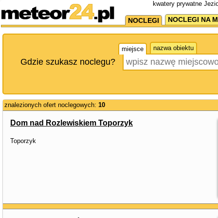
kwatery prywatne Jezio
NOCLEGI NA M
NOCLEGI
nazwa obiektu
miejsce
Gdzie szukasz noclegu?
znalezionych ofert noclegowych:
10
Dom nad Rozlewiskiem Toporzyk
Toporzyk