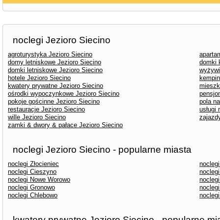
noclegi Jezioro Siecino
agroturystyka Jezioro Siecino
aparta
domy letniskowe Jezioro Siecino
domki 
domki letniskowe Jezioro Siecino
wyżywi
hotele Jezioro Siecino
kempin
kwatery prywatne Jezioro Siecino
mieszk
ośrodki wypoczynkowe Jezioro Siecino
pensjon
pokoje gościnne Jezioro Siecino
pola n
restauracje Jezioro Siecino
usługi 
wille Jezioro Siecino
zajazdy
zamki & dwory & pałace Jezioro Siecino
noclegi Jezioro Siecino - popularne miasta
noclegi Złocieniec
nocleg
noclegi Cieszyno
noclegi
noclegi Nowe Worowo
nocleg
noclegi Gronowo
noclegi
noclegi Chlebowo
noclegi
kwatery prywatne Jezioro Siecino - popularne mi