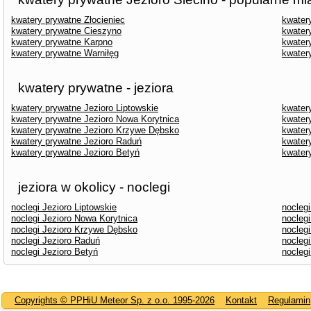
kwatery prywatne Złocieniec
kwater
kwatery prywatne Cieszyno
kwater
kwatery prywatne Karpno
kwater
kwatery prywatne Warniłęg
kwater
kwatery prywatne - jeziora
kwatery prywatne Jezioro Liptowskie
kwater
kwatery prywatne Jezioro Nowa Korytnica
kwater
kwatery prywatne Jezioro Krzywe Dębsko
kwater
kwatery prywatne Jezioro Raduń
kwater
kwatery prywatne Jezioro Betyń
kwater
jeziora w okolicy - noclegi
noclegi Jezioro Liptowskie
nocleg
noclegi Jezioro Nowa Korytnica
noclegi
noclegi Jezioro Krzywe Dębsko
noclegi
noclegi Jezioro Raduń
noclegi
noclegi Jezioro Betyń
nocleg
Copyrights © PPHiU Meteor Sp. z o.o. 1995-2026
Kontakt
Regulamin